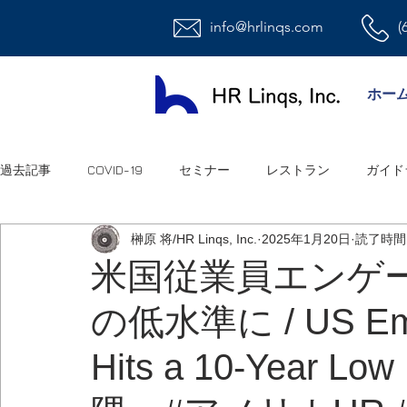
info@hrlinqs.com
(
ホー
過去記事
COVID-19
セミナー
レストラン
ガイド
榊原 将/HR Linqs, Inc.
2025年1月20日
読了時間:
時給社員/月給社員
最低賃金
給与
福利厚生
米国従業員エンゲー
の低水準に / US Emp
ハラスメント
雇用
連邦法
退職金
職場環
Hits a 10-Yea
祝日
オフィス
アメリカ人事系ユーチューブ
連