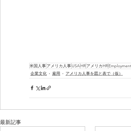
米国人事
アメリカ人事
USA
HR
アメリカHR
Employmen
企業文化
雇用
アメリカ人事を図と表で（仮）
最新記事