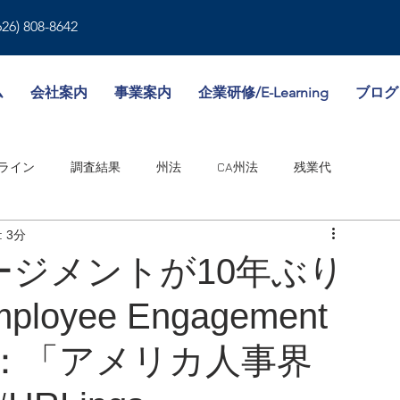
626) 808-8642
ム
会社案内
事業案内
企業研修/E-Learning
ブログ
ライン
調査結果
州法
CA州法
残業代
 3分
就業規則
人事書類
雇用形態
傷病休暇
ジメントが10年ぶり
loyee Engagement
境
WA州法
ビザ
失業保険
NY州法
人事考課
r Low：「アメリカ人事界
邦法