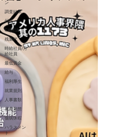
ン
調査結果
州法
CA州法
残業代
時給社員/月
給社員
最低賃金
給与
福利厚生
就業規則
人事書類
雇用形態
傷病休暇
ハラスメン
ト