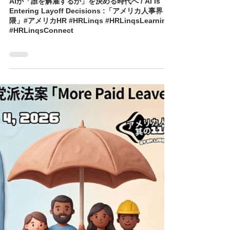
榊原 将/HR Linqs, Inc.
5 日前
読了時間: 0分
AIが「誰を解雇するか」を決める時代へ / AI Is
Entering Layoff Decisions :「アメリカ人事界
隈」#アメリカHR #HRLinqs #HRLinqsLearning
#HRLinqsConnect