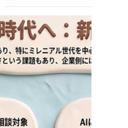
出社日がバラバラだと生産性が落ちる？ / Hybrid
Work May Be Costing Companies :「アメリカ
人事界隈」#アメリカHR #HRLinqs
#HRLinqsLearning #HRLinqsConnect