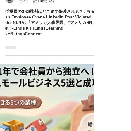
榊原 将/HR Linqs, Inc.
8月2日
読了時間: 0分
従業員のSNS批判はどこまで保護される？ / Firing
an Employee Over a LinkedIn Post Violated
the NLRA :「アメリカ人事界隈」#アメリカHR
#HRLinqs #HRLinqsLearning
#HRLinqsConnect