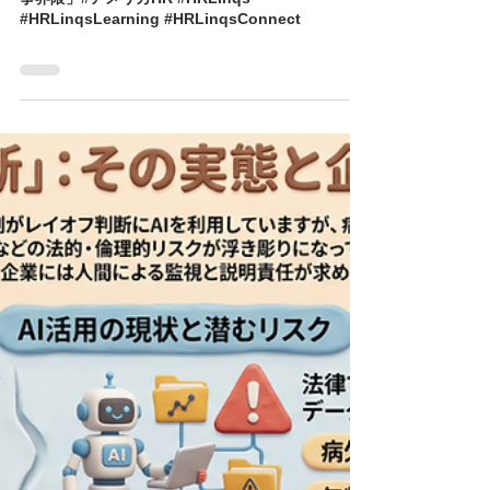
榊原 将/HR Linqs, Inc.
4 日前
読了時間: 0分
3人に1人がAIに給与相談 / Nearly Half of Workers
Would Let AI Negotiate Their Pay :「アメリカ人
事界隈」#アメリカHR #HRLinqs
#HRLinqsLearning #HRLinqsConnect