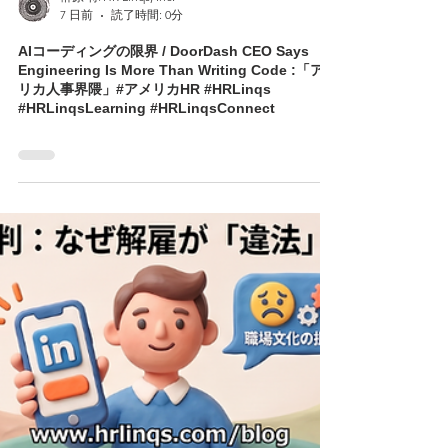
榊原 将/HR Linqs, Inc.
7 日前
読了時間: 0分
AIコーディングの限界 / DoorDash CEO Says
Engineering Is More Than Writing Code :「アメ
リカ人事界隈」#アメリカHR #HRLinqs
#HRLinqsLearning #HRLinqsConnect