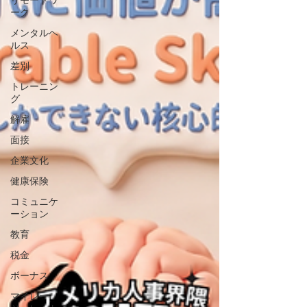
リモートワ
ーク
メンタルヘ
ルス
差別
トレーニン
グ
解雇
面接
企業文化
健康保険
コミュニケ
ーション
教育
税金
ボーナス
マイレー