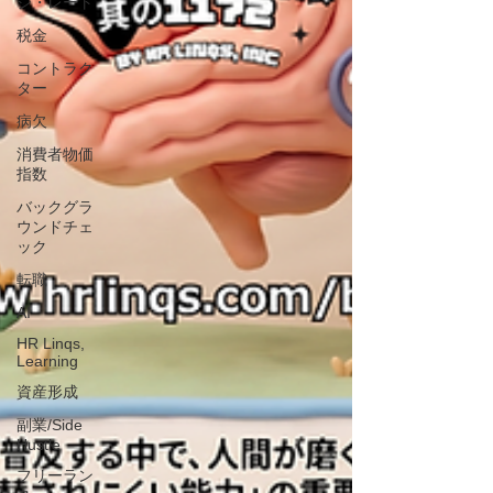
ジ・レート
税金
コントラク
ター
病欠
消費者物価
指数
バックグラ
ウンドチェ
ック
転職
AI
HR Linqs,
Learning
資産形成
副業/Side
Hustle
フリーラン