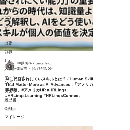
ス
キャリア
DEI
CPA
Z世代
出張
就職
Tip
人事評価
マーケティ
ング
榊原 将/HR Linqs, Inc.
失業率
2 日前
読了時間: 0分
履歴書
AIに代替されにくいスキルとは？ / Human Skills
That Matter More as AI Advances :「アメリカ人
OPT
事界隈」#アメリカHR #HRLinqs
マイレージ
#HRLinqsLearning #HRLinqsConnect