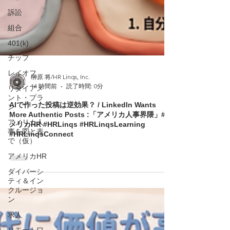
訴訟
組合
401(k)
チップ
レイオフ
リタイアメ
榊原 将/HR Linqs, Inc.
ント・プラ
14 時間前
読了時間: 0分
ン
アメリカ人
AIで作った投稿は逆効果？ / LinkedIn Wants
事を図と表
More Authentic Posts :「アメリカ人事界隈」#ア
で（仮）
メリカHR #HRLinqs #HRLinqsLearning
#HRLinqsConnect
アメリカHR
ダイバーシ
ティ＆イン
クルージョ
ン
求人