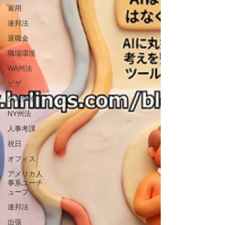
雇用
連邦法
退職金
職場環境
WA州法
ビザ
失業保険
NY州法
人事考課
祝日
オフィス
アメリカ人
事系ユーチ
ューブ
連邦法
出張