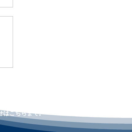
決
リカ
ng
せはこちらまで。