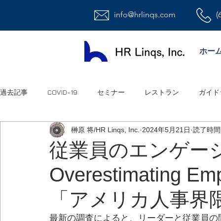
info@hrlinqs.com
(
ホー
過去記事
COVID-19
セミナー
レストラン
ガイド
榊原 将/HR Linqs, Inc.
2024年5月21日
読了時間:
時給社員/月給社員
最低賃金
給与
福利厚生
従業員のエンゲージ
Overestimating E
ハラスメント
雇用
連邦法
退職金
職場環
「アメリカ人事界隈
祝日
オフィス
アメリカ人事系ユーチューブ
連
最新の調査によると、リーダーと従業員の