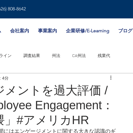
626) 808-8642
ム
会社案内
事業案内
企業研修/E-Learning
ブログ
ライン
調査結果
州法
CA州法
残業代
 4分
就業規則
人事書類
雇用形態
傷病休暇
メントを過大評価 /
mployee Engagement：
境
WA州法
ビザ
失業保険
NY州法
人事考課
」#アメリカHR
邦法
間にはエンゲージメントに関する大きな認識のギ