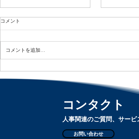
コメント
コメントを追加…
出社日がバラバラだと生産性
3人に1人がA
Nearly Half
が落ちる？ / Hybrid Work
Let AI Negot
May Be Costing Companies :
「アメリカ
「アメリカ人事界隈」#アメ
リカHR #HR
リカHR #HRLinqs
コンタクト
#HRLinqsLe
#HRLinqsLearning
#HRLinqsCo
#HRLinqsConnect
​人事関連のご質問、サー
お問い合わせ