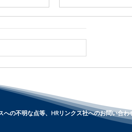
Iに給与相談 /
AIが「誰を解雇するか」を
 of Workers Would
める時代へ / AI Is Entering
iate Their Pay :
Layoff Decisions :「アメ
人事界隈」#アメ
人事界隈」#アメリカHR
Linqs
#HRLinqs #HRLinqsLearni
arning
#HRLinqsConnect
nnect
ビスへの不明な点等、HRリンクス社へのお問い合わ