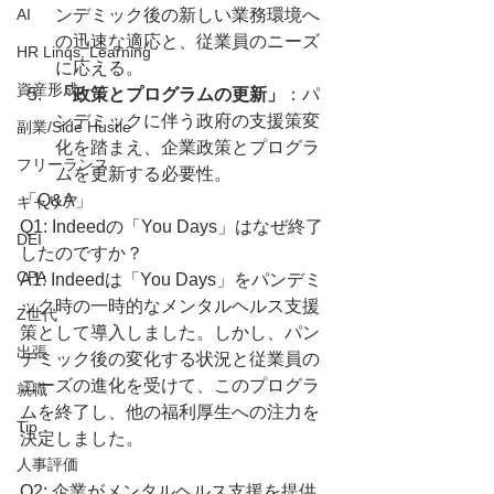
AI
ンデミック後の新しい業務環境へ
の迅速な適応と、従業員のニーズ
HR Linqs, Learning
に応える。
資産形成
「政策とプログラムの更新」
：パ
ンデミックに伴う政府の支援策変
副業/Side Hustle
化を踏まえ、企業政策とプログラ
フリーランス
ムを更新する必要性。
「Q&A」
キャリア
Q1: Indeedの「You Days」はなぜ終了
DEI
したのですか？
CPA
A1: Indeedは「You Days」をパンデミ
ック時の一時的なメンタルヘルス支援
Z世代
策として導入しました。しかし、パン
出張
デミック後の変化する状況と従業員の
ニーズの進化を受けて、このプログラ
就職
ムを終了し、他の福利厚生への注力を
Tip
決定しました。
人事評価
Q2: 企業がメンタルヘルス支援を提供