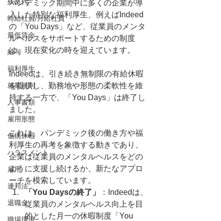
残業代
パンデミック期間中に多くの企業が導
入した特別な福利厚生、例えばIndeed
時給社員/月給社員
の「You Days」など、従業員のメンタ
最低賃金
ルヘルスをサポートするための制度
は、現在変化の時を迎えています。
給与
福利厚生
Indeedは、引き続き無制限の有給休暇
就業規則
を提供し、勤務地や形態の柔軟性を維
持する一方で、「You Days」は終了し
人事書類
ました。
雇用形態
これは、パンデミック後の働き方や福
傷病休暇
利厚生の再考を象徴する動きであり、
ハラスメント
企業は従業員のメンタルヘルスをどの
ように支援し続けるか、新たなアプロ
雇用
ーチを模索しています。
連邦法
「You Daysの終了」
：Indeedは、
退職金
従業員のメンタルヘルス向上を目
的とした月一の休暇制度「You 
職場環境