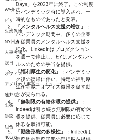
Days」を2023年に終了。この制度
WA州法
はパンデミック時に導入され、一
時的なものであったと発表。
ビザ
「メンタルヘルス支援の増加」
：
失業保険
パンデミック期間中、多くの企業
NY州法
が従業員のメンタルヘルス支援を
強化。LinkedInはプロダクション
人事考課
を週一で停止し、EYはメンタルヘ
祝日
ルスのための手当を提供。
「福利厚生の変化」
：パンデミッ
オフィス
ク後の復帰に伴い、特定の福利厚
アメリカ人事系ユーチューブ
生が削減。オフィス復帰を促す動
きが見られる。
連邦法
「無制限の有給休暇の提供」
：
出張
Indeedは引き続き無制限の有給休
訴訟
暇を提供。従業員は必要に応じて
休暇を取得可能。
組合
「勤務形態の多様性」
：Indeedは
401(k)
勤務地や勤務形態の選択肢を提供