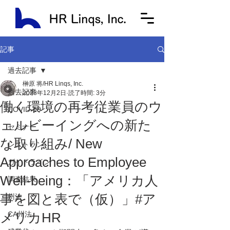
記事
過去記事
榊原 将/HR Linqs, Inc.
過去記事
2023年12月2日
読了時間: 3分
働く環境の再考従業員のウ
COVID-19
ェルビーイングへの新た
セミナー
な取り組み/ New
レストラン
Approaches to Employee
ガイドライン
Well-being：「アメリカ人
調査結果
事を図と表で（仮）」#ア
州法
メリカHR
CA州法