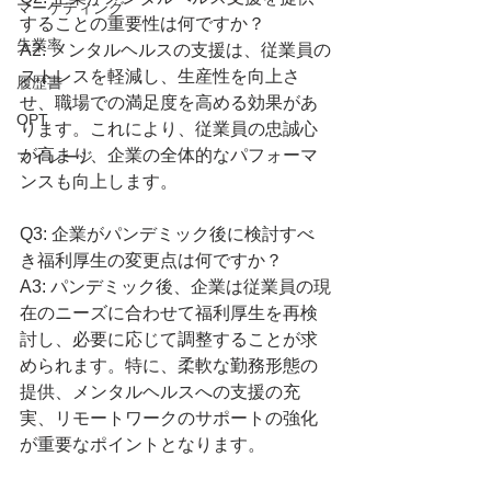
マーケティング
することの重要性は何ですか？
失業率
A2: メンタルヘルスの支援は、従業員の
ストレスを軽減し、生産性を向上さ
履歴書
せ、職場での満足度を高める効果があ
OPT
ります。これにより、従業員の忠誠心
が高まり、企業の全体的なパフォーマ
マイレージ
ンスも向上します。
Q3: 企業がパンデミック後に検討すべ
き福利厚生の変更点は何ですか？
A3: パンデミック後、企業は従業員の現
在のニーズに合わせて福利厚生を再検
討し、必要に応じて調整することが求
められます。特に、柔軟な勤務形態の
提供、メンタルヘルスへの支援の充
実、リモートワークのサポートの強化
が重要なポイントとなります。