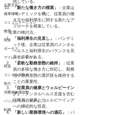
供している。
企業文化
「新たな働き方の模索」
：企業は
健康保険
パンデミックを機に、従業員の働
き方や福利厚生に関する新たなア
コミュニケーション
プローチを模索している。
教育
「企業の検討点」
「福利厚生の見直し」
：パンデミ
税金
ック後、企業は従業員のメンタル
ボーナス
ヘルスと福利厚生のバランスを見
直す必要がある。
マイレージ・レート
「柔軟な勤務形態の維持」
：従業
税金
員の多様な働き方に対応し、勤務
コントラクター
地や勤務形態の選択肢を維持する
ことの重要性。
病欠
「従業員の健康とウェルビーイン
消費者物価指数
グ」
：メンタルヘルス支援を含む
従業員の健康とウェルビーイング
バックグラウンドチェック
への継続的な投資。
転職
「新しい業務環境への適応」
：パ