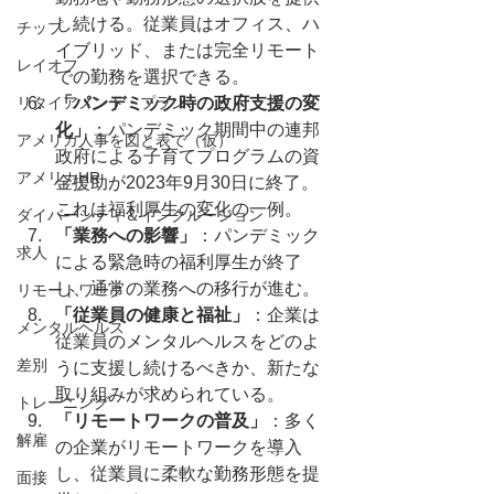
し続ける。従業員はオフィス、ハ
チップ
イブリッド、または完全リモート
レイオフ
での勤務を選択できる。
リタイアメント・プラン
「パンデミック時の政府支援の変
化」
：パンデミック期間中の連邦
アメリカ人事を図と表で（仮）
政府による子育てプログラムの資
アメリカHR
金援助が2023年9月30日に終了。
これは福利厚生の変化の一例。
ダイバーシティ＆インクルージョン
「業務への影響」
：パンデミック
求人
による緊急時の福利厚生が終了
し、通常の業務への移行が進む。
リモートワーク
「従業員の健康と福祉」
：企業は
メンタルヘルス
従業員のメンタルヘルスをどのよ
差別
うに支援し続けるべきか、新たな
取り組みが求められている。
トレーニング
「リモートワークの普及」
：多く
解雇
の企業がリモートワークを導入
し、従業員に柔軟な勤務形態を提
面接