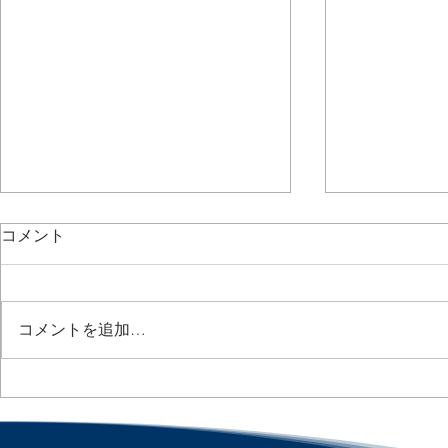
コメント
コメントを追加…
AIが「誰を解雇するか」を決
Paid Fami
める時代へ / AI Is Entering
拡大へ / Bipa
Aims to Exp
Layoff Decisions :「アメリカ