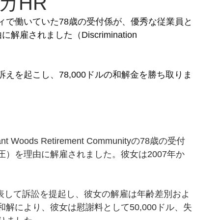
カHR
ィで働いていた78歳の受付係が、優秀な従業員と
れました（Discrimination 
えを起こし、78,000ドルの和解金を勝ち取りま
ods Retirement Communityの78歳の受付
）を理由に解雇されました。彼女は2007年か
代表して訴訟を提起し、彼女の解雇は年齢差別およ
解により、彼女は慰謝料として50,000ドル、失