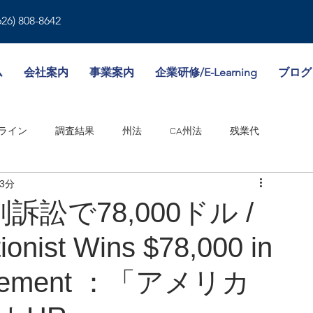
626) 808-8642
ム
会社案内
事業案内
企業研修/E-Learning
ブログ
ライン
調査結果
州法
CA州法
残業代
3分
就業規則
人事書類
雇用形態
傷病休暇
訟で78,000ドル /
ionist Wins $78,000 in
境
WA州法
ビザ
失業保険
NY州法
人事考課
Settlement ：「アメリカ
邦法