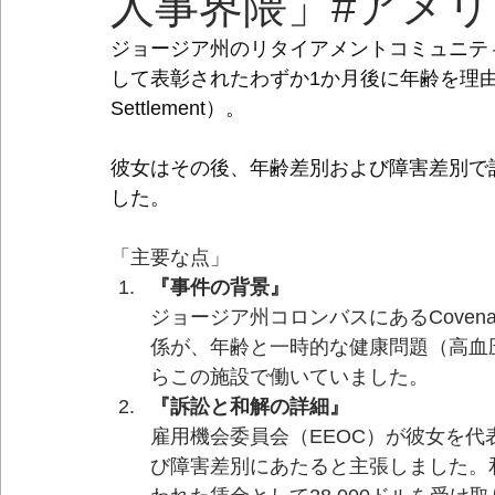
人事界隈」#アメリ
ジョージア州のリタイアメントコミュニテ
して表彰されたわずか1か月後に年齢を理由に解雇さ
Settlement）。
彼女はその後、年齢差別および障害差別で訴
した。
「主要な点」
『事件の背景』
ジョージア州コロンバスにあるCovenant Wo
係が、年齢と一時的な健康問題（高血圧
らこの施設で働いていました。
『訴訟と和解の詳細』
雇用機会委員会（EEOC）が彼女を
び障害差別にあたると主張しました。和