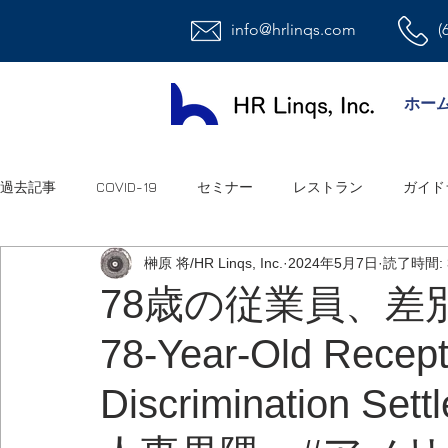
info@hrlinqs.com
(
ホー
過去記事
COVID-19
セミナー
レストラン
ガイド
榊原 将/HR Linqs, Inc.
2024年5月7日
読了時間: 
時給社員/月給社員
最低賃金
給与
福利厚生
78歳の従業員、差別訴
78-Year-Old Recept
ハラスメント
雇用
連邦法
退職金
職場環
Discrimination 
祝日
オフィス
アメリカ人事系ユーチューブ
連