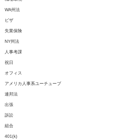
WA州法
ビザ
失業保険
NY州法
人事考課
祝日
オフィス
アメリカ人事系ユーチューブ
連邦法
出張
訴訟
組合
401(k)