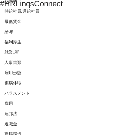
残業代
#HRLinqsConnect
時給社員/月給社員
最低賃金
給与
福利厚生
就業規則
人事書類
雇用形態
傷病休暇
ハラスメント
雇用
連邦法
退職金
職場環境