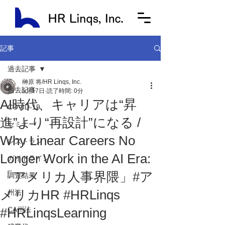
記事
過去記事
榊原 将/HR Linqs, Inc.
過去記事
5月17日
読了時間: 0分
AI時代、キャリアは“昇
COVID-19
進”より“再設計”になる /
セミナー
Why Linear Careers No
レストラン
Longer Work in the AI Era:
ガイドライン
「アメリカ人事界隈」#ア
調査結果
メリカHR #HRLinqs
州法
#HRLinqsLearning
CA州法