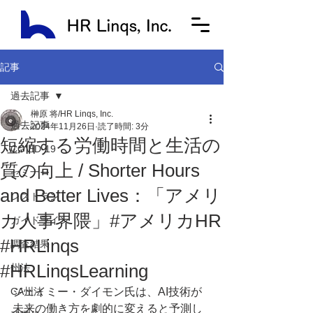
記事
過去記事
榊原 将/HR Linqs, Inc.
過去記事
2024年11月26日
読了時間: 3分
短縮する労働時間と生活の
COVID-19
質の向上 / Shorter Hours
セミナー
and Better Lives：「アメリ
レストラン
カ人事界隈」#アメリカHR
ガイドライン
#HRLinqs
調査結果
#HRLinqsLearning
州法
CA州法
ジェイミー・ダイモン氏は、AI技術が
未来の働き方を劇的に変えると予測し