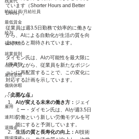
残業代
ています（Shorter Hours and Better 
時給社員/月給社員
Lives）。
最低賃金
従業員は週3.5日勤務で効率的に働きな
給与
がら、AIによる自動化が生活の質を向
上させると期待されています。
福利厚生
就業規則
ダイモン氏は、AIの可能性を最大限に
人事書類
活かしながら、従業員を新たなポジシ
ョンに再配置することで、この変化に
雇用形態
対応する計画を示しています。
傷病休暇
「主要な点」
ハラスメント
AIが変える未来の働き方：
ジェイ
雇用
ミー・ダイモン氏は、AIが週3.5日
連邦法
労働という新しい労働モデルを可
能にすると予測しています。
退職金
生活の質と長寿化の向上：
AI技術
職場環境