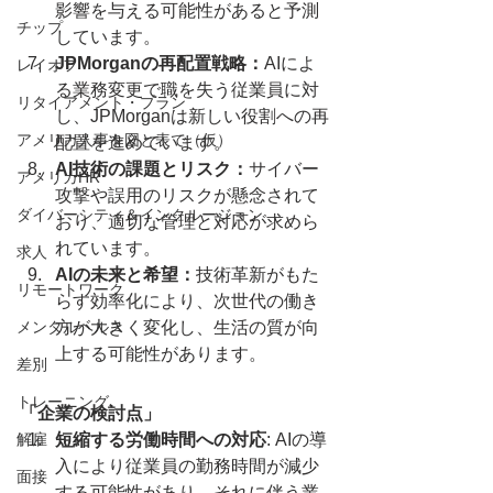
影響を与える可能性があると予測
チップ
しています。
JPMorganの再配置戦略：
AIによ
レイオフ
る業務変更で職を失う従業員に対
リタイアメント・プラン
し、JPMorganは新しい役割への再
アメリカ人事を図と表で（仮）
配置を進めています。
AI技術の課題とリスク：
サイバー
アメリカHR
攻撃や誤用のリスクが懸念されて
ダイバーシティ＆インクルージョン
おり、適切な管理と対応が求めら
れています。
求人
AIの未来と希望：
技術革新がもた
リモートワーク
らす効率化により、次世代の働き
メンタルヘルス
方が大きく変化し、生活の質が向
上する可能性があります。
差別
トレーニング
「企業の検討点」
解雇
短縮する労働時間への対応
: AIの導
入により従業員の勤務時間が減少
面接
する可能性があり、それに伴う業