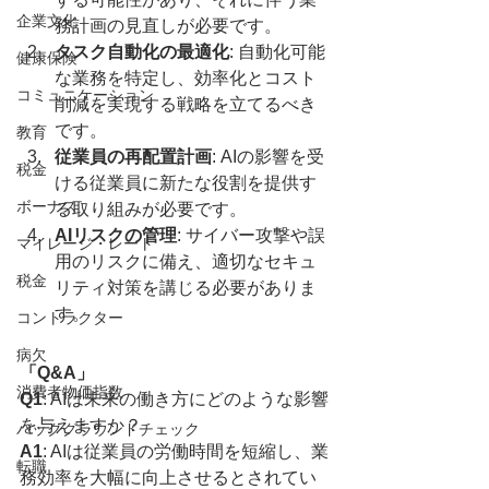
企業文化
務計画の見直しが必要です。
タスク自動化の最適化
: 自動化可能
健康保険
な業務を特定し、効率化とコスト
コミュニケーション
削減を実現する戦略を立てるべき
です。
教育
従業員の再配置計画
: AIの影響を受
税金
ける従業員に新たな役割を提供す
ボーナス
る取り組みが必要です。
AIリスクの管理
: サイバー攻撃や誤
マイレージ・レート
用のリスクに備え、適切なセキュ
税金
リティ対策を講じる必要がありま
す。
コントラクター
病欠
「Q&A」
消費者物価指数
Q1
: AIは未来の働き方にどのような影響
を与えますか？
バックグラウンドチェック
A1
: AIは従業員の労働時間を短縮し、業
転職
務効率を大幅に向上させるとされてい