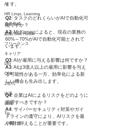
AI
ます。
HR Linqs, Learning
Q2
: タスクのどれくらいがAIで自動化可
資産形成
能ですか？
A2
: McKinseyによると、現在の業務の
副業/Side Hustle
60%～70%がAIで自動化可能とされて
フリーランス
います。
キャリア
Q3
: AIが雇用に与える影響は何ですか？
DEI
A3
: AIは3億人以上の雇用に影響を与え
CPA
る可能性がある一方、効率化による新
しい機会も生み出します。
Z世代
出張
Q4
: 企業はAIによるリスクをどのように
管理すべきですか？
就職
A4
: サイバーセキュリティ対策やガイ
Tip
ドラインの遵守により、AIリスクを最
人事評価
小限に抑えることが重要です。