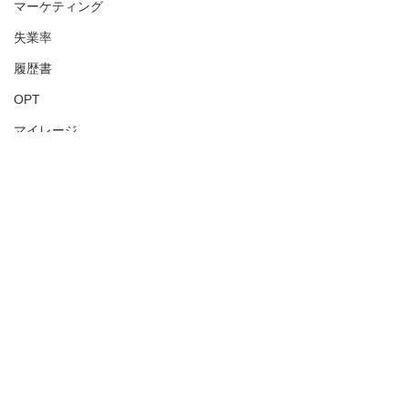
マーケティング
失業率
履歴書
OPT
マイレージ
米国人事
アメリカ人事
USA
HR
アメリカHR
Employment
AI
Corporate Culture
AI
アメリカ人事を図と表で（仮）
アメリカHR
すべて表示
最新記事