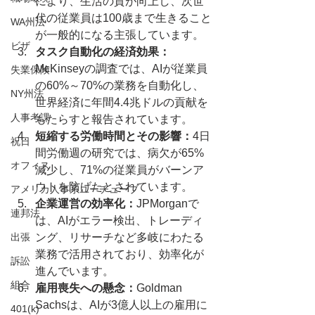
により、生活の質が向上し、次世
代の従業員は100歳まで生きること
WA州法
が一般的になる主張しています。
ビザ
タスク自動化の経済効果：
McKinseyの調査では、AIが従業員
失業保険
の60%～70%の業務を自動化し、
NY州法
世界経済に年間4.4兆ドルの貢献を
人事考課
もたらすと報告されています。
短縮する労働時間とその影響：
4日
祝日
間労働週の研究では、病欠が65%
オフィス
減少し、71%の従業員がバーンア
ウトを防げたとされています。
アメリカ人事系ユーチューブ
企業運営の効率化：
JPMorganで
連邦法
は、AIがエラー検出、トレーディ
出張
ング、リサーチなど多岐にわたる
業務で活用されており、効率化が
訴訟
進んでいます。
組合
雇用喪失への懸念：
Goldman 
Sachsは、AIが3億人以上の雇用に
401(k)