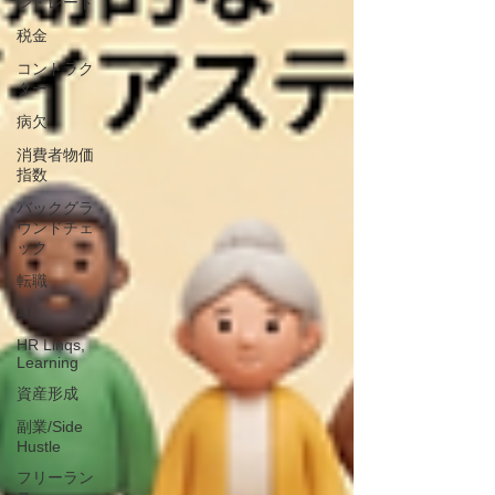
ジ・レート
税金
コントラク
ター
病欠
消費者物価
指数
バックグラ
ウンドチェ
ック
転職
AI
HR Linqs,
Learning
資産形成
副業/Side
Hustle
フリーラン