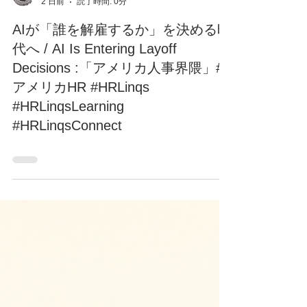
榊原 将/HR Linqs, Inc.
2 日前
読了時間: 0分
AIが「誰を解雇するか」を決める時
代へ / AI Is Entering Layoff
Decisions :「アメリカ人事界隈」#
アメリカHR #HRLinqs
#HRLinqsLearning
#HRLinqsConnect