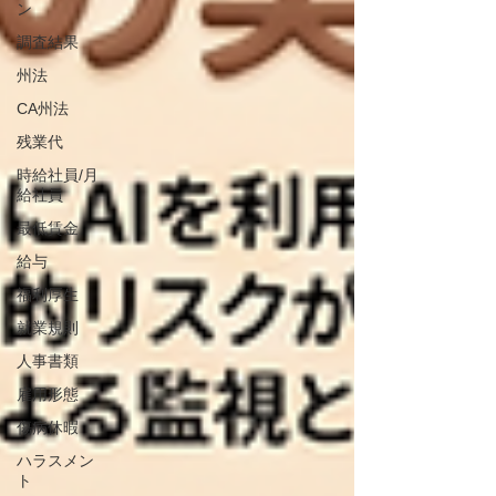
ン
調査結果
州法
CA州法
残業代
時給社員/月
給社員
最低賃金
給与
福利厚生
就業規則
人事書類
雇用形態
傷病休暇
ハラスメン
ト