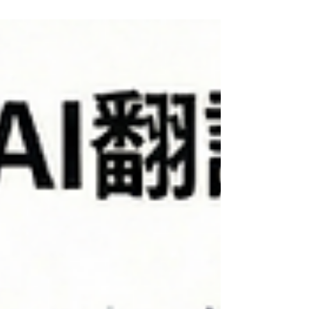
#HRLinqsConnect