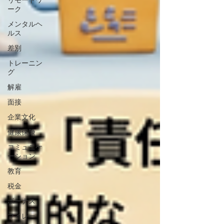
リモートワ
ーク
メンタルヘ
ルス
差別
トレーニン
グ
解雇
面接
企業文化
健康保険
コミュニケ
ーション
教育
税金
ボーナス
マイレー