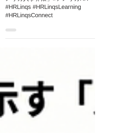
Reduction Has Already Started:「ア
メリカ人事界隈」#アメリカHR
#HRLinqs #HRLinqsLearning
#HRLinqsConnect