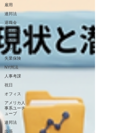
雇用
連邦法
退職金
職場環境
WA州法
ビザ
失業保険
NY州法
人事考課
祝日
オフィス
アメリカ人
事系ユーチ
ューブ
連邦法
出張