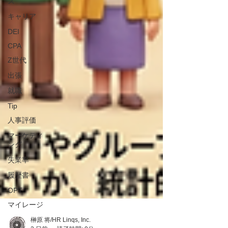
ス
キャリア
DEI
CPA
Z世代
出張
就職
Tip
人事評価
マーケティ
ング
失業率
履歴書
OPT
マイレージ