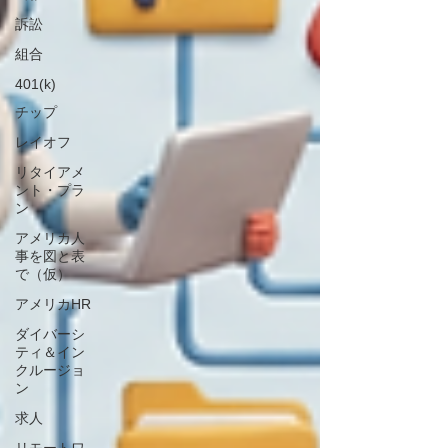
訴訟
組合
401(k)
チップ
レイオフ
リタイアメ
ント・プラ
ン
アメリカ人
事を図と表
で（仮）
アメリカHR
ダイバーシ
ティ＆イン
クルージョ
ン
求人