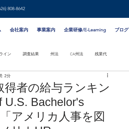
626) 808-8642
ム
会社案内
事業案内
企業研修/E-Learning
ブログ
ライン
調査結果
州法
CA州法
残業代
: 2分
就業規則
人事書類
雇用形態
傷病休暇
取得者の給与ランキン
 U.S. Bachelor's
境
WA州法
ビザ
失業保険
NY州法
人事考課
tes: 「アメリカ人事を図
邦法