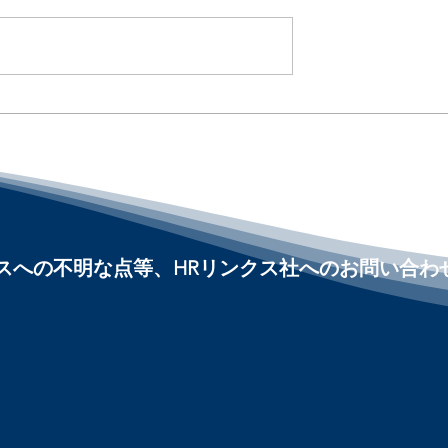
ly Leaveは州主導で
AIコーディングの限界 /
DoorDash CEO Says
rtisan Proposal
Engineering Is More Than
and Paid Family
Writing Code :「アメリカ
al Leave :「アメリ
界隈」#アメリカHR
」#アメリカHR
#HRLinqs #HRLinqsLearni
HRLinqsLearning
#HRLinqsConnect
nnect
ビスへの不明な点等、HRリンクス社へのお問い合わ