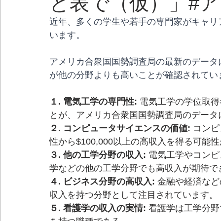
と表で（仮）」#ア
近年、多くの学生や若手の専門家がキャリ
います。
アメリカ合衆国国勢調査局の最新のデータ
が他の分野よりも高いことが確認されてい
１. 電気工学の専門性:
 電気工学の学位取
とが、アメリカ合衆国国勢調査局のデータ
２. コンピュータサイエンスの価値:
 コン
性から$100,000以上の高収入を得る可能
３. 他の工学分野の収入:
 電気工学やコン
学などの他の工学分野でも高収入が期待で
４. ビジネス分野の高収入:
 金融や経済な
収入を持つ分野として注目されています。
５. 看護学の収入の実情:
 看護学は工学分