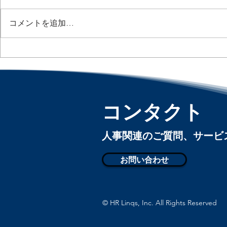
コメントを追加…
AIが「誰を解雇するか」を決
Paid Fami
める時代へ / AI Is Entering
拡大へ / Bipa
Aims to Exp
Layoff Decisions :「アメリカ
and Medic
人事界隈」#アメリカHR
カ人事界隈
#HRLinqs #HRLinqsLearning
コンタクト
#HRLinqsConnect
#HRLinqs #
#HRLinqsCo
​人事関連のご質問、サー
お問い合わせ
© HR Linqs, Inc. All Rights Reserved