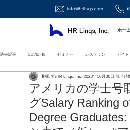
info@hrlinqs.com
(
ホー
過去記事
COVID-19
セミナー
レストラン
ガイド
榊原 将/HR Linqs, Inc.
2023年10月30日
読了時間
時給社員/月給社員
最低賃金
給与
福利厚生
アメリカの学士号
グSalary Ranking of
ハラスメント
雇用
連邦法
退職金
職場環
Degree Gradua
祝日
オフィス
アメリカ人事系ユーチューブ
連