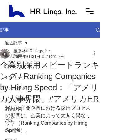
記事
過去記事
榊原 将/HR Linqs, Inc.
過去記事
2024年8月31日
読了時間: 2分
企業別採用スピードランキ
COVID-19
ング / Ranking Companies
セミナー
by Hiring Speed：「アメリ
レストラン
カ人事界隈」#アメリカHR
ガイドライン
米国の主要企業における採用プロセス
調査結果
の期間は、企業によって大きく異なり
州法
ます（Ranking Companies by Hiring 
CA州法
Speed）。