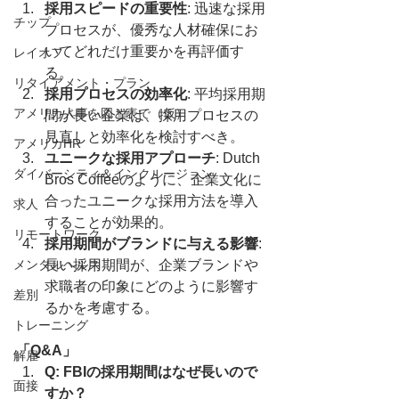
採用スピードの重要性
: 迅速な採用
チップ
プロセスが、優秀な人材確保にお
いてどれだけ重要かを再評価す
レイオフ
る。
リタイアメント・プラン
採用プロセスの効率化
: 平均採用期
アメリカ人事を図と表で（仮）
間が長い企業は、採用プロセスの
見直しと効率化を検討すべき。
アメリカHR
ユニークな採用アプローチ
: Dutch 
ダイバーシティ＆インクルージョン
Bros Coffeeのように、企業文化に
合ったユニークな採用方法を導入
求人
することが効果的。
リモートワーク
採用期間がブランドに与える影響
: 
メンタルヘルス
長い採用期間が、企業ブランドや
求職者の印象にどのように影響す
差別
るかを考慮する。
トレーニング
「Q&A」
解雇
Q: FBIの採用期間はなぜ長いので
面接
すか？