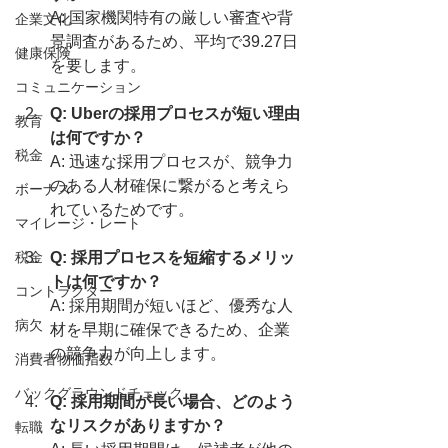
A: 国家機関特有の厳しい審査や背
企業文化
景調査があるため、平均で39.27日
健康保険
を要します。
コミュニケーション
Q: Uberの採用プロセスが短い理由
教育
は何ですか？
税金
A: 迅速な採用プロセスが、競争力
のある人材確保に繋がると考えら
ボーナス
れているためです。
マイレージ・レート
税金
Q: 採用プロセスを短縮するメリッ
トは何ですか？
コントラクター
A: 採用期間が短いほど、優秀な人
病欠
材を早期に確保できるため、企業
の競争力が向上します。
消費者物価指数
バックグラウンドチェック
Q: 採用期間が長い場合、どのよう
なリスクがありますか？
転職