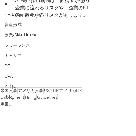
A: 長い採用期間は、候補者が他の
AI
企業に流れるリスクや、企業の印
HR Linqs, Learning
象が悪化するリスクがあります。
資産形成
副業/Side Hustle
フリーランス
キャリア
DEI
CPA
Z世代
米国人事
アメリカ人事
USA
HR
アメリカHR
出張
Employment
Hiring
Guidelines
雇用
就職
求人
Tip
アメリカ人事を図と表で（仮）
人事評価