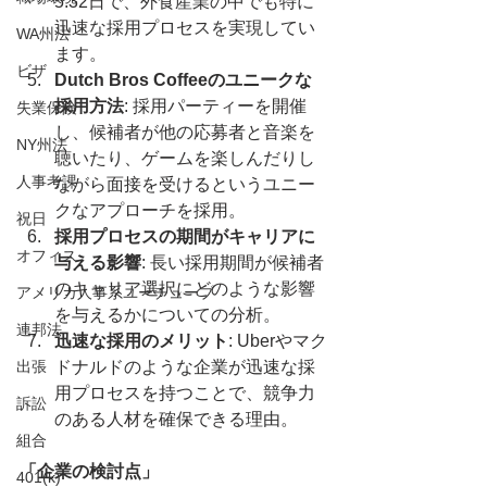
5.32日で、外食産業の中でも特に
迅速な採用プロセスを実現してい
WA州法
ます。
ビザ
Dutch Bros Coffeeのユニークな
採用方法
: 採用パーティーを開催
失業保険
し、候補者が他の応募者と音楽を
NY州法
聴いたり、ゲームを楽しんだりし
人事考課
ながら面接を受けるというユニー
クなアプローチを採用。
祝日
採用プロセスの期間がキャリアに
オフィス
与える影響
: 長い採用期間が候補者
のキャリア選択にどのような影響
アメリカ人事系ユーチューブ
を与えるかについての分析。
連邦法
迅速な採用のメリット
: Uberやマク
出張
ドナルドのような企業が迅速な採
用プロセスを持つことで、競争力
訴訟
のある人材を確保できる理由。
組合
「企業の検討点」
401(k)