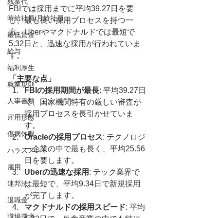
残業代
FBIでは採用までに平均39.27日を要
時給社員/月給社員
し、最も長い採用プロセスを持つ一
方、Uberやマクドナルドでは最短で
最低賃金
5.32日と、迅速な採用が行われていま
給与
す。
福利厚生
「主要な点」
就業規則
FBIの採用期間が最長
: 平均39.27日
人事書類
で、国家機関特有の厳しい審査が
採用プロセスを長引かせていま
雇用形態
す。
傷病休暇
Oracleの採用プロセス
: テクノロジ
ー企業の中で最も長く、平均25.56
ハラスメント
日を要します。
雇用
Uberの迅速な採用
: テック業界で
連邦法
は最短で、平均9.34日で新規採用
が完了します。
退職金
マクドナルドの採用スピード
: 平均
職場環境