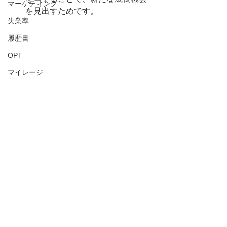
マーケティング
を見出すためです。
失業率
履歴書
OPT
マイレージ
米国人事
アメリカ人事
USA
HR
アメリカHR
Lay Off
レイオフ
アメリカHR
アメリカ人事を図と表で（仮）