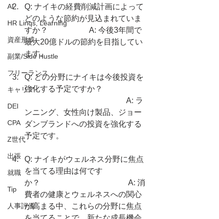
AI
Q: ナイキの経費削減計画によって
どのような節約が見込まれていま
HR Linqs, Learning
すか？ 　　　　　A: 今後3年間で
資産形成
最大20億ドルの節約を目指してい
ます。
副業/Side Hustle
フリーランス
Q: どの分野にナイキは今後投資を
強化する予定ですか？ 
キャリア
　　　　　　　　　　　　　A: ラ
DEI
ンニング、女性向け製品、ジョー
CPA
ダンブランドへの投資を強化する
予定です。
Z世代
出張
Q: ナイキがウェルネス分野に焦点
を当てる理由は何です
就職
か？　　　　　　　　　　　 A: 消
Tip
費者の健康とウェルネスへの関心
人事評価
が高まる中、これらの分野に焦点
を当てることで、新たな成長機会