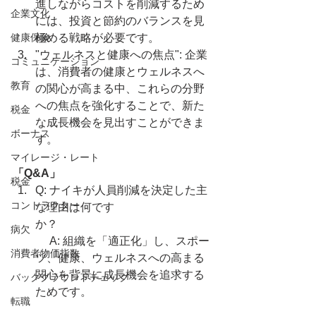
進しながらコストを削減するため
企業文化
には、投資と節約のバランスを見
健康保険
極める戦略が必要です。
"ウェルネスと健康への焦点": 企業
コミュニケーション
は、消費者の健康とウェルネスへ
教育
の関心が高まる中、これらの分野
への焦点を強化することで、新た
税金
な成長機会を見出すことができま
ボーナス
す。
マイレージ・レート
「Q&A」
税金
Q: ナイキが人員削減を決定した主
コントラクター
な理由は何です
か？　　　　　　　　　　　　　
病欠
　 A: 組織を「適正化」し、スポー
消費者物価指数
ツ、健康、ウェルネスへの高まる
関心を背景に成長機会を追求する
バックグラウンドチェック
ためです。
転職