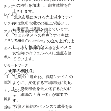
への移行を加速し、顧客体験を向
チップ
上させます。
レイオフ
"北米市場における売上減少": ナイ
リタイアメント・プラン
キは北米市場での売上が減少し、
在庫管理に課題を抱えています。
アメリカ人事を図と表で（仮）
"ウェルネスへの焦点": ナイキは
アメリカHR
「Well Collective」の立ち上げによ
り、より包括的なフィットネスと
ダイバーシティ＆インクルージョン
女性向けのウェルネスに焦点を当
求人
てています。
リモートワーク
「企業の検討点」
メンタルヘルス
"組織の「適正化」戦略": ナイキの
差別
ように、変化する市場環境に対応
し、成長機会を最大化するために
トレーニング
は、組織の「適正化」が重要で
解雇
す。
"投資と節約のバランス": 成長を促
面接