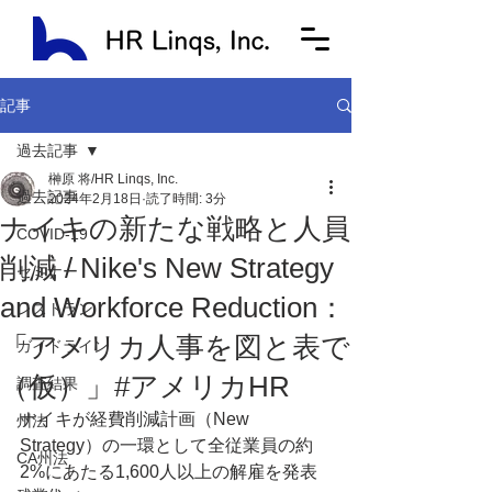
記事
過去記事
榊原 将/HR Linqs, Inc.
過去記事
2024年2月18日
読了時間: 3分
ナイキの新たな戦略と人員
COVID-19
削減 / Nike's New Strategy
セミナー
and Workforce Reduction：
レストラン
「アメリカ人事を図と表で
ガイドライン
（仮）」#アメリカHR
調査結果
ナイキが経費削減計画（New 
州法
Strategy）の一環として全従業員の約
CA州法
2%にあたる1,600人以上の解雇を発表