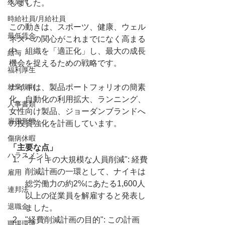
残業代
しました。
時給社員/月給社員
この動きは、スポーツ、健康、ウェル
最低賃金
ネスへの関心がこれまでになく高まる
中、組織を「適正化」し、最大の成長
給与
機会を捉えるための戦略です。
福利厚生
就業規則
ナイキは、製品ポートフォリオの簡素
化、自動化の利用拡大、ランニング、
人事書類
女性向け製品、ジョーダンブランドへ
雇用形態
の投資強化を計画しています。
傷病休暇
「主要な点」
ハラスメント
"ナイキの大規模な人員削減": 経費
削減計画の一環として、ナイキは
雇用
総労働力の約2%にあたる1,600人
連邦法
以上の従業員を解雇すると発表し
退職金
ました。
"経費削減計画の目的": この計画
職場環境