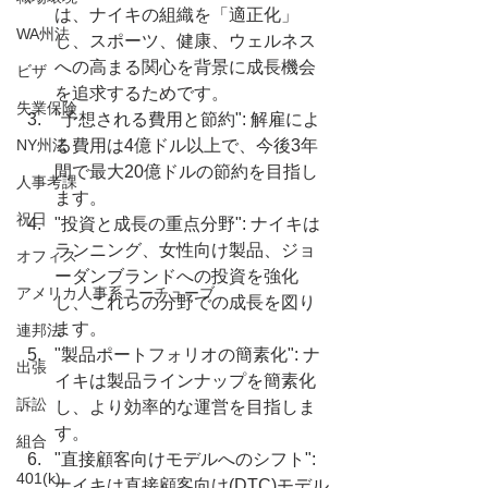
は、ナイキの組織を「適正化」
WA州法
し、スポーツ、健康、ウェルネス
への高まる関心を背景に成長機会
ビザ
を追求するためです。
失業保険
"予想される費用と節約": 解雇によ
NY州法
る費用は4億ドル以上で、今後3年
間で最大20億ドルの節約を目指し
人事考課
ます。
祝日
"投資と成長の重点分野": ナイキは
ランニング、女性向け製品、ジョ
オフィス
ーダンブランドへの投資を強化
アメリカ人事系ユーチューブ
し、これらの分野での成長を図り
ます。
連邦法
"製品ポートフォリオの簡素化": ナ
出張
イキは製品ラインナップを簡素化
訴訟
し、より効率的な運営を目指しま
す。
組合
"直接顧客向けモデルへのシフト": 
401(k)
ナイキは直接顧客向け(DTC)モデル