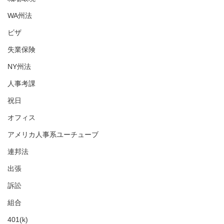
WA州法
ビザ
失業保険
NY州法
人事考課
祝日
オフィス
アメリカ人事系ユーチューブ
連邦法
出張
訴訟
組合
401(k)