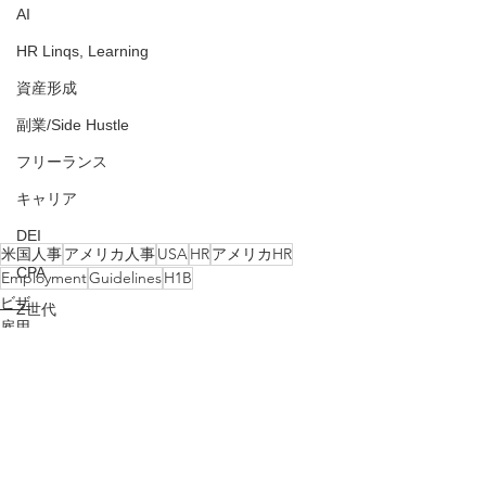
AI
HR Linqs, Learning
資産形成
副業/Side Hustle
フリーランス
キャリア
DEI
米国人事
アメリカ人事
USA
HR
アメリカHR
CPA
Employment
Guidelines
H1B
ビザ
Z世代
雇用
出張
アメリカ人事を図と表で（仮）
就職
Tip
人事評価