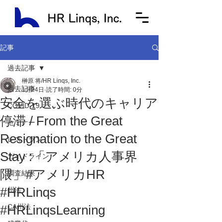
記事
過去記事
榊原 将/HR Linqs, Inc.
過去記事
1月24日
読了時間: 0分
安全を選ぶ時代のキャリア
COVID-19
停滞 / From the Great
セミナー
Resignation to the Great
レストラン
Stay :「アメリカ人事界
ガイドライン
隈」#アメリカHR
調査結果
#HRLinqs
州法
#HRLinqsLearning
CA州法