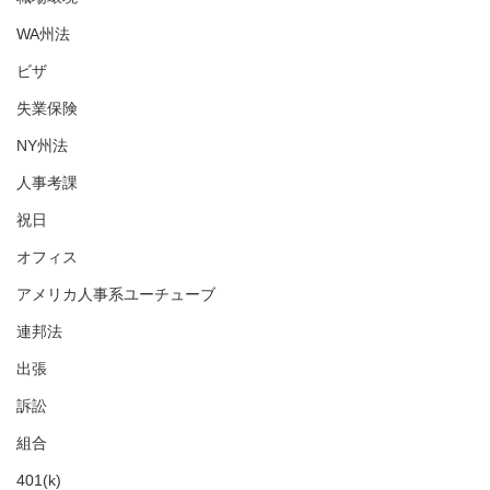
WA州法
ビザ
失業保険
NY州法
人事考課
祝日
オフィス
アメリカ人事系ユーチューブ
連邦法
出張
訴訟
組合
401(k)