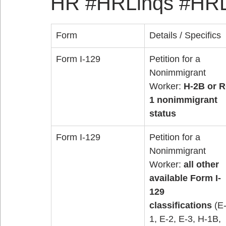
HR #HRLinqs #HRL
Form
Details / Specifics
Form I-129
Petition for a 
Nonimmigrant 
Worker: 
H-2B or R
1 nonimmigrant 
status
Form I-129
Petition for a 
Nonimmigrant 
Worker: 
all other 
available Form I-
129 
classifications
 (E
1, E-2, E-3, H-1B, 