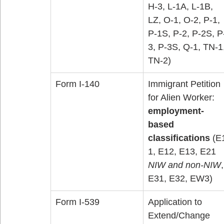
H-3, L-1A, L-1B, 
LZ, O-1, O-2, P-1, 
P-1S, P-2, P-2S, P
3, P-3S, Q-1, TN-1,
TN-2)
Form I-140
Immigrant Petition 
for Alien Worker: 
employment-
based 
classifications
 (E
1, E12, E13, E21 
NIW and non-NIW
,
E31, E32, EW3)
Form I-539
Application to 
Extend/Change 