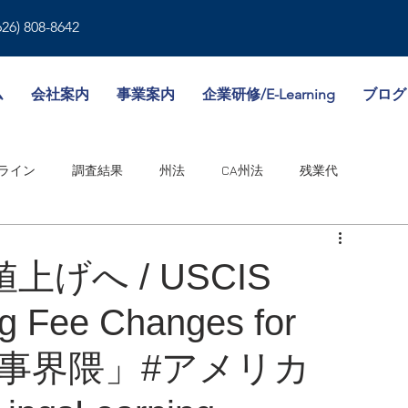
626) 808-8642
ム
会社案内
事業案内
企業研修/E-Learning
ブログ
ライン
調査結果
州法
CA州法
残業代
就業規則
人事書類
雇用形態
傷病休暇
値上げへ / USCIS
g Fee Changes for
境
WA州法
ビザ
失業保険
NY州法
人事考課
人事界隈」#アメリカ
邦法