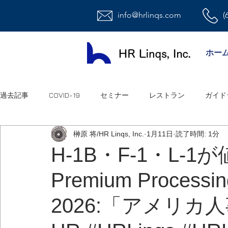
info@hrlinqs.com
(
ホー
過去記事
COVID-19
セミナー
レストラン
ガイド
榊原 将/HR Linqs, Inc.
1月11日
読了時間: 1分
時給社員/月給社員
最低賃金
給与
福利厚生
H-1B・F-1・L-1が
Premium Processin
ハラスメント
雇用
連邦法
退職金
職場環
2026:「アメリカ
祝日
オフィス
アメリカ人事系ユーチューブ
連