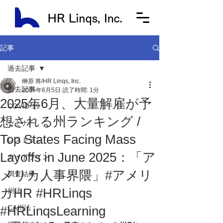
記事
過去記事
榊原 将/HR Linqs, Inc.
過去記事
2025年6月5日
読了時間: 1分
2025年6月、大量解雇が予
COVID-19
想される州ランキング /
セミナー
Top States Facing Mass
レストラン
Layoffs in June 2025：「ア
ガイドライン
メリカ人事界隈」#アメリ
調査結果
カHR #HRLinqs
州法
#HRLinqsLearning
CA州法