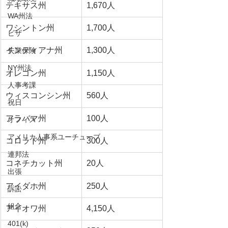
テキサス州
1,670人
WA州法
ワシントン州
1,700人
ビザ
インディアナ州
1,300人
失業保険
NY州法
オレゴン州
1,150人
人事考課
ウィスコンシン州
560人
祝日
アラバマ州
100人
オフィス
アメリカ人事系ユーチューブ
コロラド州
300人
連邦法
コネチカット州
20人
出張
アイダホ州
250人
訴訟
組合
アイオワ州
4,150人
401(k)