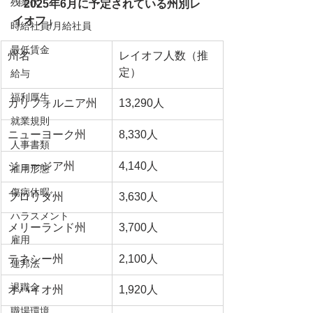
残業代
「2025年6月に予定されている州別レ
イオフ」
時給社員/月給社員
最低賃金
州名
レイオフ人数（推
定）
給与
福利厚生
カリフォルニア州
13,290人
就業規則
ニューヨーク州
8,330人
人事書類
ジョージア州
4,140人
雇用形態
傷病休暇
フロリダ州
3,630人
ハラスメント
メリーランド州
3,700人
雇用
テネシー州
2,100人
連邦法
退職金
オハイオ州
1,920人
職場環境