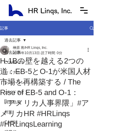
記事
過去記事
榊原 将/HR Linqs, Inc.
過去記事
2025年10月13日
読了時間: 0分
H-1Bの壁を越える2つの
COVID-19
道：EB-5とO-1が米国人材
セミナー
市場を再構築する / The
レストラン
Rise of EB-5 and O-1：
ガイドライン
「アメリカ人事界隈」#ア
調査結果
メリカHR #HRLinqs
州法
#HRLinqsLearning
CA州法