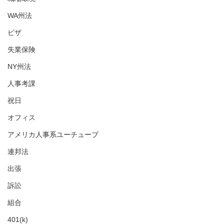
WA州法
ビザ
失業保険
NY州法
人事考課
祝日
オフィス
アメリカ人事系ユーチューブ
連邦法
出張
訴訟
組合
401(k)