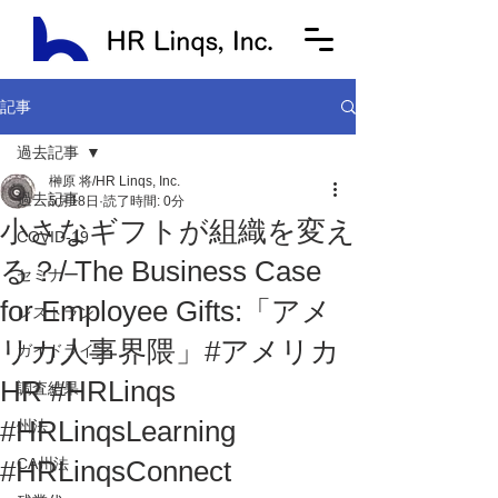
記事
過去記事
榊原 将/HR Linqs, Inc.
過去記事
5月18日
読了時間: 0分
小さなギフトが組織を変え
COVID-19
る？/ The Business Case
セミナー
for Employee Gifts:「アメ
レストラン
リカ人事界隈」#アメリカ
ガイドライン
HR #HRLinqs
調査結果
#HRLinqsLearning
州法
#HRLinqsConnect
CA州法