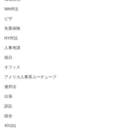
WA州法
ビザ
失業保険
NY州法
人事考課
祝日
オフィス
アメリカ人事系ユーチューブ
連邦法
出張
訴訟
組合
401(k)