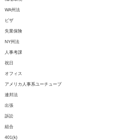
WA州法
ビザ
失業保険
NY州法
人事考課
祝日
オフィス
アメリカ人事系ユーチューブ
連邦法
出張
訴訟
組合
401(k)