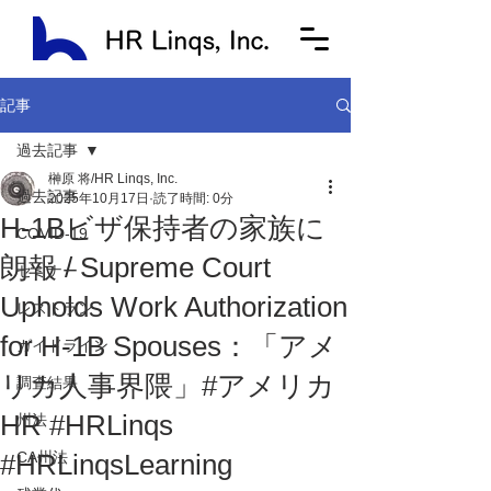
記事
過去記事
榊原 将/HR Linqs, Inc.
過去記事
2025年10月17日
読了時間: 0分
H-1Bビザ保持者の家族に
COVID-19
朗報 / Supreme Court
セミナー
Upholds Work Authorization
レストラン
for H-1B Spouses：「アメ
ガイドライン
リカ人事界隈」#アメリカ
調査結果
HR #HRLinqs
州法
#HRLinqsLearning
CA州法