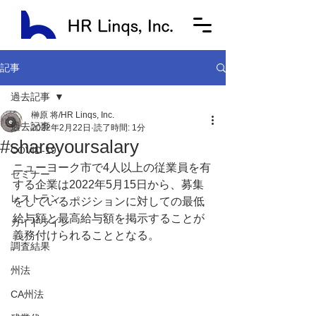
記事
過去記事
榊原 将/HR Linqs, Inc.
過去記事
2022年2月22日
読了時間: 1分
#shareyoursalary
COVID-19
ニューヨーク市で4人以上の従業員を有
セミナー
する企業は2022年5月15日から、募集
レストラン
をしているポジションに対しての最低
給与額と最高給与額を掲示することが
ガイドライン
義務付けられることとなる。
調査結果
州法
CA州法