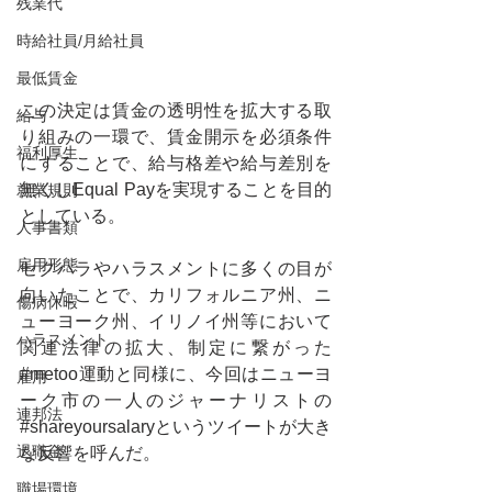
残業代
時給社員/月給社員
最低賃金
この決定は賃金の透明性を拡大する取
給与
り組みの一環で、賃金開示を必須条件
福利厚生
にすることで、給与格差や給与差別を
無くしEqual Payを実現することを目的
就業規則
としている。
人事書類
雇用形態
セクハラやハラスメントに多くの目が
向いたことで、カリフォルニア州、ニ
傷病休暇
ューヨーク州、イリノイ州等において
ハラスメント
関連法律の拡大、制定に繋がった
#metoo運動と同様に、今回はニューヨ
雇用
ーク市の一人のジャーナリストの
連邦法
#shareyoursalaryとい
うツイートが大き
退職金
な反響を呼んだ。
職場環境