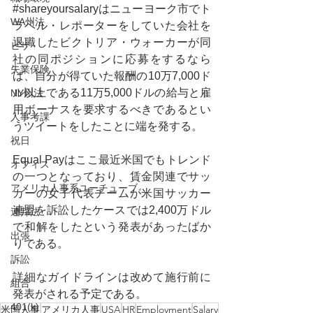
#shareyoursalaryはニューヨーク市でト
WA州法
ラベル
・レポーターをしていた会社を
退職したビクトリア・ウォーカーが同
ビザ
社の同ポジションに応募をするなら
失業保険
ば、自分が得ていた報酬の10万7,000ド
ル以上である11万5,000ドルの給与と雇
NY州法
用ボーナスを要求す
るべきであるとい
人事考課
うツイートをしたことに端を発する。
祝日
Equal Payはここ最近米国でもトレンド
オフィス
の一つとなっており、賃金関連でサッ
アメリカ人事系ユーチューブ
カーの女子代表チームが米国サッカー
連盟を訴訟したケースでは2,400万ドル
連邦法
で和解をしたという発表があったばか
出張
りである。
訴訟
詳細なガイドラインは改めて施行前に
組合
発表がされる予定である。
401(k)
米国人事
アメリカ人事
USA
HR
Employment
Salary