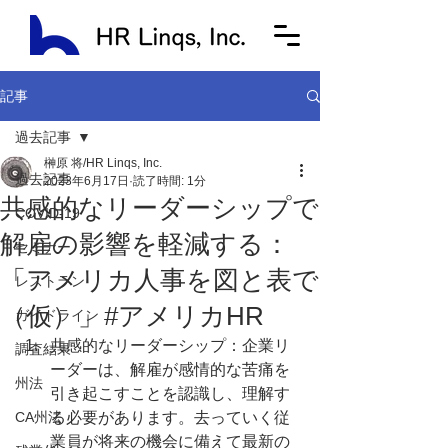
記事
過去記事
榊原 将/HR Linqs, Inc.
過去記事
2023年6月17日
読了時間: 1分
共感的なリーダーシップで
COVID-19
解雇の影響を軽減する：
セミナー
「アメリカ人事を図と表で
レストラン
（仮）」#アメリカHR
ガイドライン
共感的なリーダーシップ：企業リ
調査結果
ーダーは、解雇が感情的な苦痛を
州法
引き起こすことを認識し、理解す
CA州法
る必要があります。去っていく従
業員が将来の機会に備えて最新の