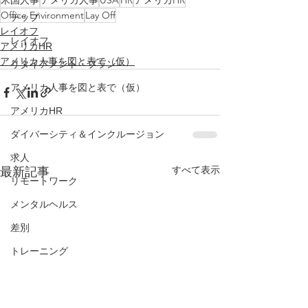
米国人事
アメリカ人事
USA
HR
アメリカHR
Office Environment
Lay Off
チップ
レイオフ
レイオフ
アメリカHR
アメリカ人事を図と表で（仮）
リタイアメント・プラン
アメリカ人事を図と表で（仮）
アメリカHR
ダイバーシティ＆インクルージョン
求人
すべて表示
最新記事
リモートワーク
メンタルヘルス
差別
トレーニング
解雇
面接