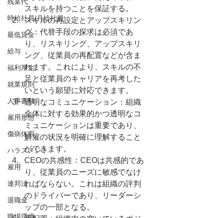
残業代
スキルを持つことを保証する。
時給社員/月給社員
スキルの再設定とアップスキリン
グ：代替手段の探求は必須であ
最低賃金
り、リスキリング、アップスキリ
給与
ング、従業員の再配置などが含ま
れます。これにより、スキルの不
福利厚生
足と従業員のキャリアを再考した
就業規則
いという願望に対応できます。
人事書類
透明なコミュニケーション：組織
全体に対する効果的かつ透明なコ
雇用形態
ミュニケーションは重要であり、
傷病休暇
解雇の状況を明確に理解すること
ができます。
ハラスメント
CEOの共感性：CEOは共感的であ
雇用
り、従業員のニーズに敏感でなけ
連邦法
ればならない。これは組織の評判
のドライバーであり、リーダーシ
退職金
ップの一部となる。
職場環境