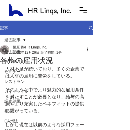
記事
過去記事
榊原 将/HR Linqs, Inc.
過去記事
2022年12月26日
読了時間: 1分
各州の雇用状況
COVID-19
人材不足が続いており、多くの企業で
セミナー
は人材の雇用に苦労をしている。
レストラン
そのような中でより魅力的な雇用条件
ガイドライン
を満たすことが必要となり、給与の高
調査結果
騰やより充実したベネフィットの提供
に繋がっている。
州法
CA州法
しかし現在は以前のような採用フェー