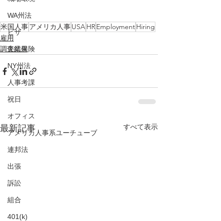
WA州法
米国人事
アメリカ人事
USA
HR
Employment
Hiring
ビザ
雇用
失業保険
調査結果
NY州法
人事考課
祝日
オフィス
すべて表示
最新記事
アメリカ人事系ユーチューブ
連邦法
出張
訴訟
組合
401(k)