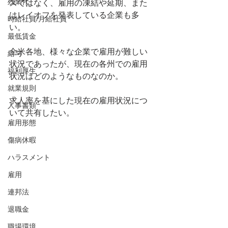
残業代
ズではなく、雇用の凍結や延期、また
はレイオフを発表している企業も多
時給社員/月給社員
い。
最低賃金
全米各地、様々な企業で雇用が難しい
給与
状況であったが、現在の各州での雇用
福利厚生
状況はどのようなものなのか。
就業規則
求人率を基にした現在の雇用状況につ
人事書類
いて共有したい。
雇用形態
傷病休暇
ハラスメント
雇用
連邦法
退職金
職場環境