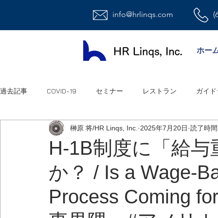
info@hrlinqs.com
(
ホー
過去記事
COVID-19
セミナー
レストラン
ガイド
榊原 将/HR Linqs, Inc.
2025年7月20日
読了時間:
時給社員/月給社員
最低賃金
給与
福利厚生
H-1B制度に「給
か？ / Is a Wage-Ba
ハラスメント
雇用
連邦法
退職金
職場環
Process Coming
祝日
オフィス
アメリカ人事系ユーチューブ
連