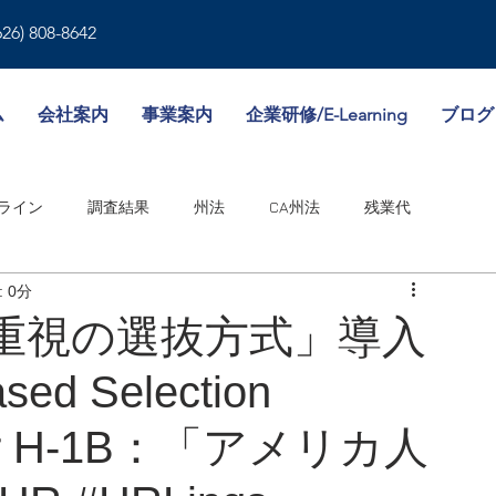
626) 808-8642
ム
会社案内
事業案内
企業研修/E-Learning
ブログ
ライン
調査結果
州法
CA州法
残業代
 0分
就業規則
人事書類
雇用形態
傷病休暇
与重視の選抜方式」導入
sed Selection
境
WA州法
ビザ
失業保険
NY州法
人事考課
 for H-1B：「アメリカ人
邦法