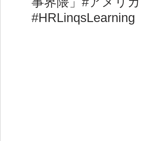
事界隈」#アメリカHR
#HRLinqsLearning