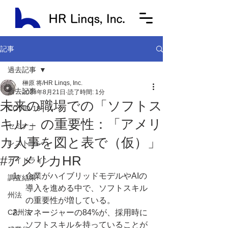
記事
過去記事
榊原 将/HR Linqs, Inc.
過去記事
2023年8月21日
読了時間: 1分
未来の職場での「ソフトス
COVID-19
キル」の重要性：「アメリ
セミナー
カ人事を図と表で（仮）」
レストラン
#アメリカHR
ガイドライン
企業がハイブリッドモデルやAIの
調査結果
導入を進める中で、ソフトスキル
州法
の重要性が増している。
CA州法
マネージャーの84%が、採用時に
ソフトスキルを持っていることが