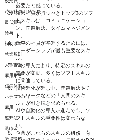
残業代
必要だと感じている。
時給社員/月給社員
新入社員が持つべきトップ3のソフ
トスキルは、コミュニケーショ
最低賃金
ン、問題解決、タイムマネジメン
給与
ト。
既存の社員が昇進するためには、
福利厚生
リーダーシップが最も重要なスキ
就業規則
ル。
人事書類
AIの導入により、特定のスキルの
需要が変動。多くはソフトスキル
雇用形態
に関連している。
傷病休暇
技術進化が進む中、問題解決やチ
ームワークなどの「人間のスキ
ハラスメント
ル」が引き続き求められる。
雇用
AIや自動化の導入が進んでも、ソ
連邦法
フトスキルの重要性は変わらな
い。
退職金
企業がこれらのスキルの研修・育
職場環境