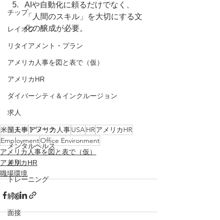
AIや自動化に頼るだけでなく、
チップ
「人間のスキル」を大切にする文
化の醸成が必要。
レイオフ
リタイアメント・プラン
アメリカ人事を図と表で（仮）
アメリカHR
ダイバーシティ＆インクルージョン
求人
米国人事
アメリカ人事
USA
HR
アメリカHR
リモートワーク
Employment
Office Environment
メンタルヘルス
アメリカ人事を図と表で（仮）
アメリカHR
差別
職場環境
トレーニング
解雇
面接