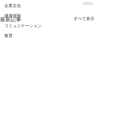
企業文化
健康保険
すべて表示
最新記事
コミュニケーション
教育
税金
ボーナス
マイレージ・レート
税金
コントラクター
病欠
消費者物価指数
バックグラウンドチェック
転職