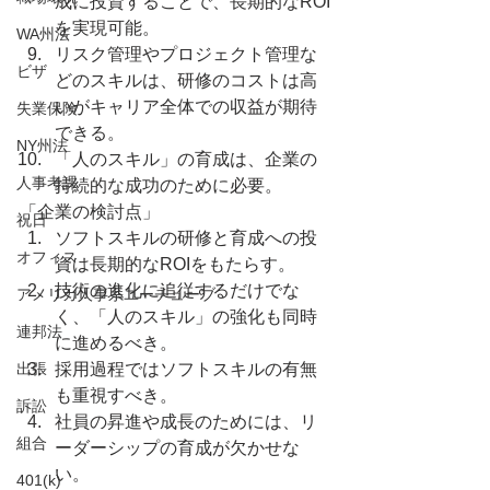
成に投資することで、長期的なROI
を実現可能。
WA州法
リスク管理やプロジェクト管理な
ビザ
どのスキルは、研修のコストは高
いがキャリア全体での収益が期待
失業保険
できる。
NY州法
「人のスキル」の育成は、企業の
人事考課
持続的な成功のために必要。
「企業の検討点」
祝日
ソフトスキルの研修と育成への投
オフィス
資は長期的なROIをもたらす。
技術の進化に追従するだけでな
アメリカ人事系ユーチューブ
く、「人のスキル」の強化も同時
連邦法
に進めるべき。
出張
採用過程ではソフトスキルの有無
も重視すべき。
訴訟
社員の昇進や成長のためには、リ
組合
ーダーシップの育成が欠かせな
い。
401(k)