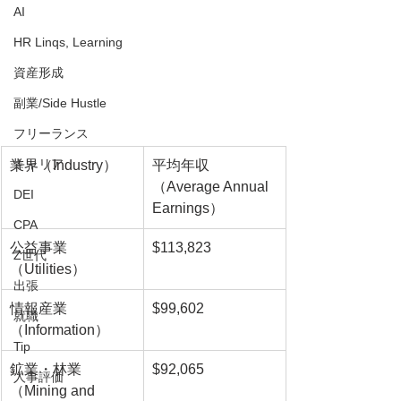
AI
HR Linqs, Learning
資産形成
副業/Side Hustle
フリーランス
キャリア
業界（Industry）
平均年収
（Average Annual 
DEI
Earnings）
CPA
公益事業
$113,823
Z世代
（Utilities）
出張
情報産業
$99,602
就職
（Information）
Tip
鉱業・林業
$92,065
人事評価
（Mining and 