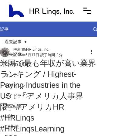
記事
過去記事
榊原 将/HR Linqs, Inc.
過去記事
2025年5月17日
読了時間: 1分
米国で最も年収が高い業界
COVID-19
ランキング / Highest-
セミナー
Paying Industries in the
レストラン
US：「アメリカ人事界
ガイドライン
隈」#アメリカHR
調査結果
#HRLinqs
州法
#HRLinqsLearning
CA州法