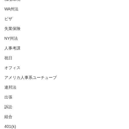
WA州法
ビザ
失業保険
NY州法
人事考課
祝日
オフィス
アメリカ人事系ユーチューブ
連邦法
出張
訴訟
組合
401(k)