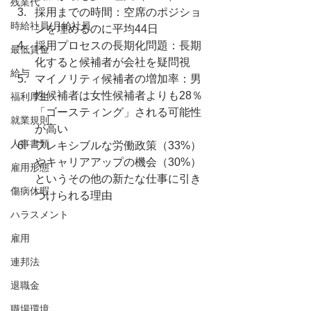
残業代
採用までの時間：空席のポジショ
時給社員/月給社員
ンを埋めるのに平均44日
採用プロセスの長期化問題：長期
最低賃金
化すると候補者が会社を疑問視
給与
マイノリティ候補者の増加率：男
性候補者は女性候補者よりも28％
福利厚生
「ゴースティング」される可能性
就業規則
が高い
人事書類
フレキシブルな労働政策（33%）
やキャリアアップの機会（30%）
雇用形態
というその他の新たな仕事に引き
傷病休暇
つけられる理由
ハラスメント
雇用
連邦法
退職金
職場環境