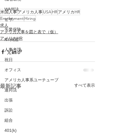
WA州法
米国人事
アメリカ人事
USA
HR
アメリカHR
Employment
Hiring
ビザ
求人
失業保険
アメリカ人事を図と表で（仮）
アメリカHR
NY州法
人事考課
祝日
オフィス
アメリカ人事系ユーチューブ
すべて表示
最新記事
連邦法
出張
訴訟
組合
401(k)