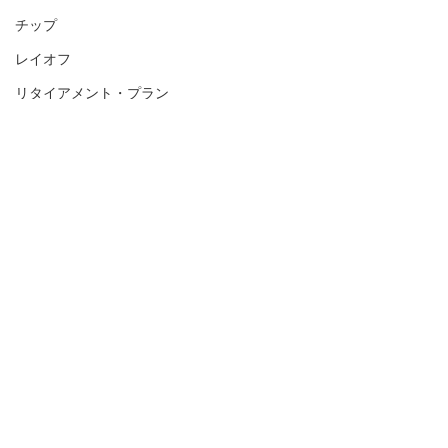
チップ
レイオフ
リタイアメント・プラン
アメリカ人事を図と表で（仮）
アメリカHR
ダイバーシティ＆インクルージョン
求人
コメント
リモートワーク
メンタルヘルス
コメントを追加…
出社日がバラバラだと生
3人に1人がAIに
差別
Nearly Half of W
産性が落ちる？ / Hybrid
トレーニング
Would Let AI Ne
Work May Be Costing
Their Pay :
解雇
Companies :「アメリカ人
事界隈」#アメリ
コンタクト
事界隈」#アメリカHR
面接
#HRLinqs
#HRLinqs