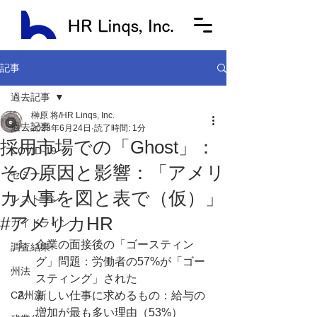
記事
過去記事
榊原 将/HR Linqs, Inc.
過去記事
2023年6月24日
読了時間: 1分
採用市場での「Ghost」：
COVID-19
その原因と影響：「アメリ
セミナー
カ人事を図と表で（仮）」
レストラン
#アメリカHR
ガイドライン
企業の面接後の「ゴースティン
調査結果
グ」問題：労働者の57%が「ゴー
州法
スティング」された
CA州法
新しい仕事に求めるもの：給与の
増加が最も多い理由（53%）