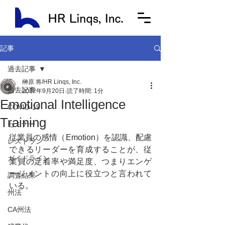
記事
過去記事
榊原 将/HR Linqs, Inc.
過去記事
2022年9月20日
読了時間: 1分
Emotional Intelligence
COVID-19
Training
セミナー
従業員の感情（Emotion）を認識、配慮
レストラン
できるリーダーを育成することが、従
ガイドライン
業員の定着率や満足度、つまりエンゲ
ージメントの向上に役立つと言われて
調査結果
いる。
州法
CA州法