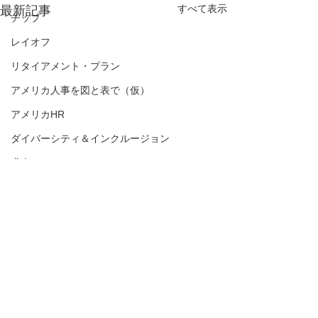
すべて表示
最新記事
チップ
レイオフ
リタイアメント・プラン
アメリカ人事を図と表で（仮）
アメリカHR
ダイバーシティ＆インクルージョン
求人
リモートワーク
メンタルヘルス
差別
トレーニング
解雇
コメント
面接