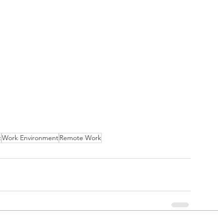
t
Work Environment
Remote Work