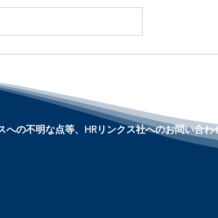
Iに給与相談 /
AIが「誰を解雇するか」を
 of Workers Would
める時代へ / AI Is Entering
iate Their Pay :
Layoff Decisions :「アメ
人事界隈」#アメ
人事界隈」#アメリカHR
Linqs
#HRLinqs #HRLinqsLearni
arning
#HRLinqsConnect
nnect
ビスへの不明な点等、HRリンクス社へのお問い合わ