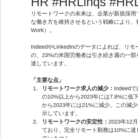
HR #HRLinqs #HRL
リモートワークの未来は、企業が新規採用
な働き方を維持させるという戦略により、複雑化してい
Work）。
IndeedやLinkedInのデータによれ
の、23%の米国労働者は引き続き週の一部
達しています。
「主要な点」
リモートワーク求人の減少：
Indee
の10%以上から2023年には7.8%に低下
から2023年には21%に減少。この
示しています。
リモートワークの安定性：
2023年1
ており、完全リモート勤務は10%に