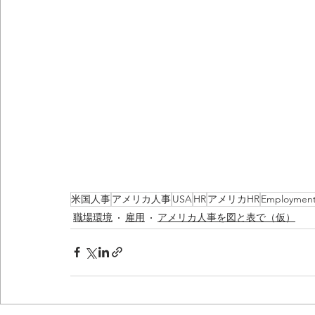
米国人事
アメリカ人事
USA
HR
アメリカHR
Employmen
職場環境
雇用
アメリカ人事を図と表で（仮）