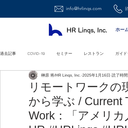
info@hrlinqs.com
(
ホー
過去記事
COVID-19
セミナー
レストラン
ガイド
榊原 将/HR Linqs, Inc.
2025年1月16日
読了時間:
時給社員/月給社員
最低賃金
給与
福利厚生
リモートワークの
から学ぶ / Current T
ハラスメント
雇用
連邦法
退職金
職場環
Work：「アメリ
祝日
オフィス
アメリカ人事系ユーチューブ
連