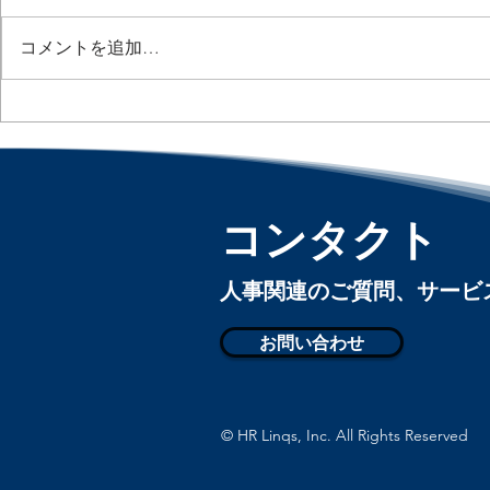
コメントを追加…
出社日がバラバラだと生産性
3人に1人がA
Nearly Half
が落ちる？ / Hybrid Work
Let AI Negot
May Be Costing Companies :
「アメリカ
「アメリカ人事界隈」#アメ
リカHR #HR
リカHR #HRLinqs
コンタクト
#HRLinqsLe
#HRLinqsLearning
#HRLinqsCo
#HRLinqsConnect
​人事関連のご質問、サー
お問い合わせ
© HR Linqs, Inc. All Rights Reserved