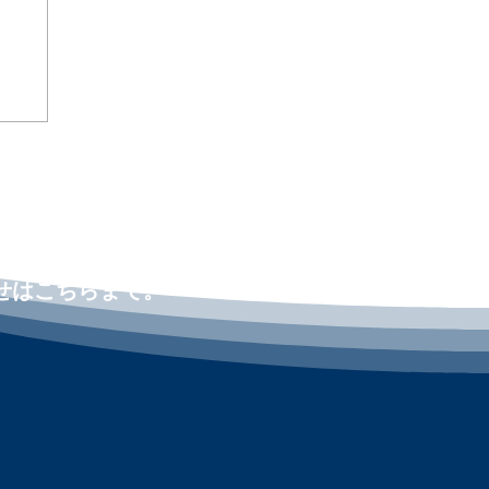
決
リカ
ng
せはこちらまで。