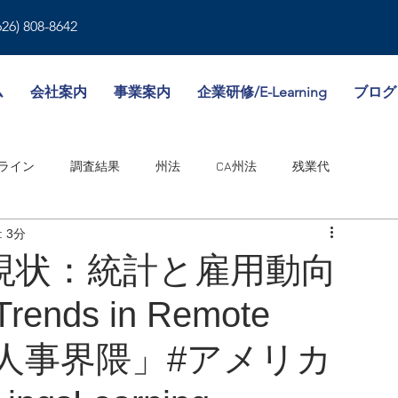
626) 808-8642
ム
会社案内
事業案内
企業研修/E-Learning
ブログ
ライン
調査結果
州法
CA州法
残業代
 3分
就業規則
人事書類
雇用形態
傷病休暇
現状：統計と雇用動向
rends in Remote
境
WA州法
ビザ
失業保険
NY州法
人事考課
カ人事界隈」#アメリカ
邦法