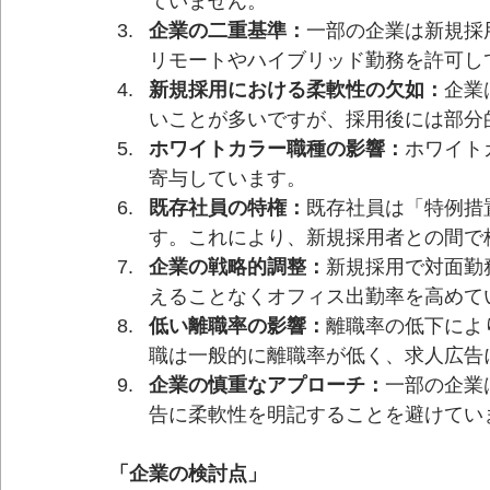
ていません。
企業の二重基準：
一部の企業は新規採
リモートやハイブリッド勤務を許可し
新規採用における柔軟性の欠如：
企業
いことが多いですが、採用後には部分
ホワイトカラー職種の影響：
ホワイト
寄与しています。
既存社員の特権：
既存社員は「特例措
す。これにより、新規採用者との間で
企業の戦略的調整：
新規採用で対面勤
えることなくオフィス出勤率を高めて
低い離職率の影響：
離職率の低下によ
職は一般的に離職率が低く、求人広告
企業の慎重なアプローチ：
一部の企業
告に柔軟性を明記することを避けてい
「企業の検討点」