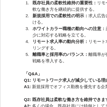
既存社員の柔軟性維持の重要性：
リモ
軟な働き方を継続的に提供する。
新規採用での柔軟性の明示：
求人広告
ける。
ホワイトカラー職種の動向への注意：
少に対応する戦略を立てる。
リモート求人率の動向分析：
リモート
リングする。
離職率と採用率のバランス：
離職率が
戦略を導入する。
「Q&A」
Q1: リモートワーク求人が減少している
A1:
 新規採用でオフィス勤務を優先する企
Q2: 既存社員は柔軟な働き方を維持できま
A2:
 多くの場合、既存社員には特例として