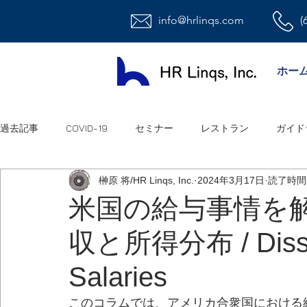
info@hrlinqs.com
(
ホー
過去記事
COVID-19
セミナー
レストラン
ガイド
榊原 将/HR Linqs, Inc.
2024年3月17日
読了時間:
時給社員/月給社員
最低賃金
給与
福利厚生
米国の給与事情を解
収と所得分布 / Dissec
ハラスメント
雇用
連邦法
退職金
職場環
Salaries
祝日
オフィス
アメリカ人事系ユーチューブ
連
このコラムでは、アメリカ合衆国における給与