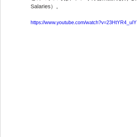
Salaries）。
https://www.youtube.com/watch?v=23HtYR4_uIY