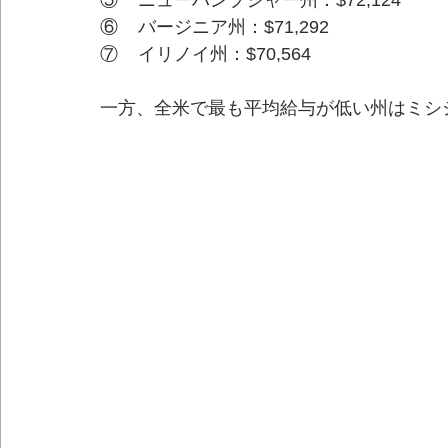
⑤    ニューハンプシャー州：$72,124
⑥    バージニア州：$71,292
⑦    イリノイ州：$70,564
一方、全米で最も平均給与が低い州はミシシッ