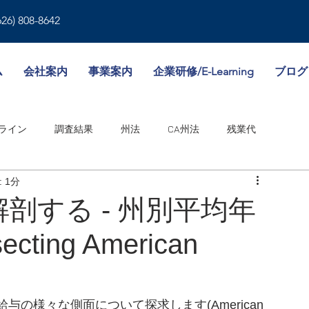
626) 808-8642
ム
会社案内
事業案内
企業研修/E-Learning
ブログ
ライン
調査結果
州法
CA州法
残業代
 1分
就業規則
人事書類
雇用形態
傷病休暇
剖する - 州別平均年
ting American
境
WA州法
ビザ
失業保険
NY州法
人事考課
邦法
の様々な側面について探求します(American 