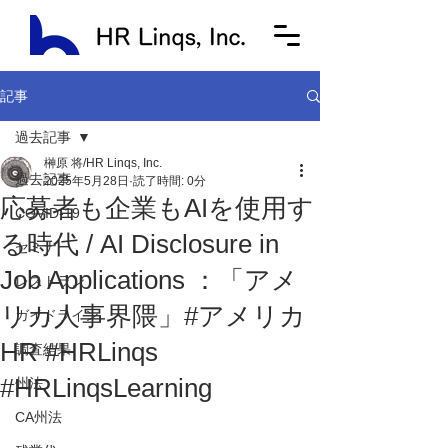
記事
過去記事
榊原 将/HR Linqs, Inc.
過去記事
2025年5月28日
読了時間: 0分
応募者も企業もAIを使用す
COVID-19
る時代 / AI Disclosure in
セミナー
Job Applications ：「アメ
レストラン
リカ人事界隈」#アメリカ
ガイドライン
HR #HRLinqs
調査結果
#HRLinqsLearning
州法
CA州法