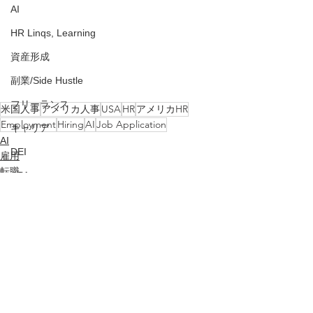
AI
HR Linqs, Learning
資産形成
副業/Side Hustle
フリーランス
米国人事
アメリカ人事
USA
HR
アメリカHR
Employment
Hiring
AI
Job Application
キャリア
AI
DEI
雇用
転職
CPA
Z世代
出張
就職
Tip
すべて表示
最新記事
人事評価