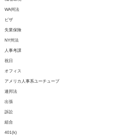
WA州法
ビザ
失業保険
NY州法
人事考課
祝日
オフィス
アメリカ人事系ユーチューブ
連邦法
出張
訴訟
組合
401(k)