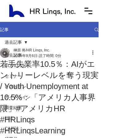
記事
過去記事
榊原 将/HR Linqs, Inc.
過去記事
2025年9月6日
読了時間: 0分
若手失業率10.5％：AIがエ
COVID-19
ントリーレベルを奪う現実
セミナー
/ Youth Unemployment at
レストラン
10.5%：「アメリカ人事界
ガイドライン
隈」#アメリカHR
調査結果
#HRLinqs
州法
#HRLinqsLearning
CA州法