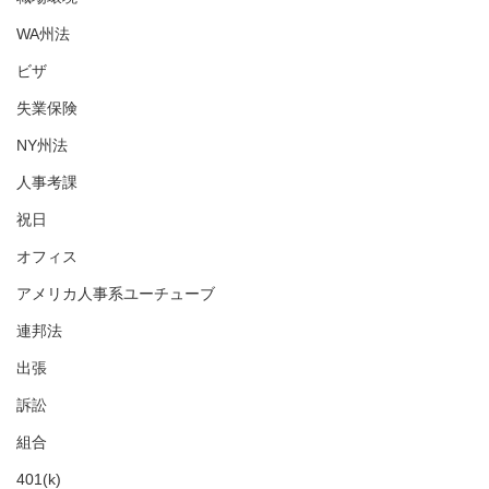
WA州法
ビザ
失業保険
NY州法
人事考課
祝日
オフィス
アメリカ人事系ユーチューブ
連邦法
出張
訴訟
組合
401(k)