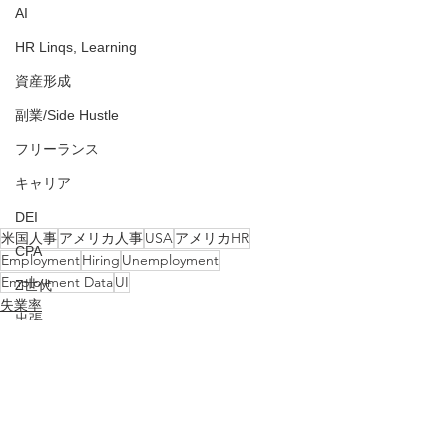
AI
HR Linqs, Learning
資産形成
副業/Side Hustle
フリーランス
キャリア
DEI
米国人事
アメリカ人事
USA
アメリカHR
CPA
Employment
Hiring
Unemployment
Employment Data
UI
Z世代
失業率
出張
雇用
Z世代
就職
Tip
人事評価