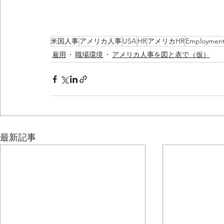
米国人事
アメリカ人事
USA
HR
アメリカHR
Employmen
雇用
職場環境
アメリカ人事を図と表で（仮）
最新記事