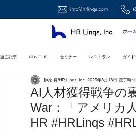
info@hrlinqs.com
(
ホー
過去記事
COVID-19
セミナー
レストラン
ガイド
榊原 将/HR Linqs, Inc.
2025年8月18日
読了時間:
時給社員/月給社員
最低賃金
給与
福利厚生
AI人材獲得戦争の裏側 / 
War：「アメリカ
ハラスメント
雇用
連邦法
退職金
職場環
HR #HRLinqs #HRL
祝日
オフィス
アメリカ人事系ユーチューブ
連