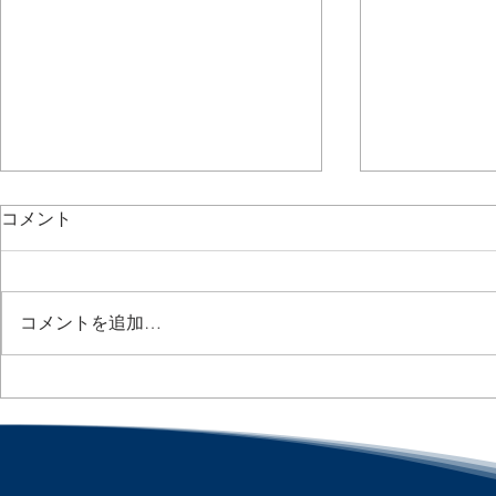
コメント
コメントを追加…
AIが「誰を解雇するか」を決
Paid Fami
める時代へ / AI Is Entering
拡大へ / Bipa
Aims to Exp
Layoff Decisions :「アメリカ
and Medic
人事界隈」#アメリカHR
カ人事界隈
#HRLinqs #HRLinqsLearning