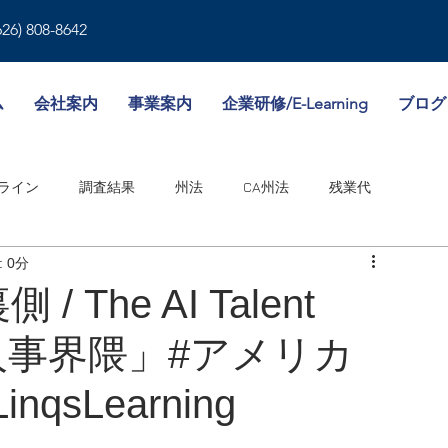
626) 808-8642
ム
会社案内
事業案内
企業研修/E-Learning
ブログ
ライン
調査結果
州法
CA州法
残業代
 0分
就業規則
人事書類
雇用形態
傷病休暇
The AI Talent
人事界隈」#アメリカ
境
WA州法
ビザ
失業保険
NY州法
人事考課
inqsLearning
邦法