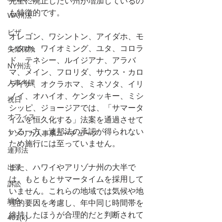
完全に廃止したい州が増加しているの
も特徴的です。
WA州法
ビザ
オレゴン、ワシントン、アイダホ、モ
ンタナ、ワイオミング、ユタ、コロラ
失業保険
ド、テネシー、ルイジアナ、アラバ
NY州法
マ、メイン、フロリダ、サウス・カロ
人事考課
ライナ、オクラホマ、ミネソタ、イリ
ノイ、オハイオ、ケンタッキー、ミシ
祝日
シッピ、ジョージアでは、「サマータ
オフィス
イムを恒久化する」法案を通過させて
いる一方、連邦法の承認が得られない
アメリカ人事系ユーチューブ
ため施行には至っていません。
連邦法
出張
また、ハワイやアリゾナ州の大半で
は、もともとサマータイムを採用して
訴訟
いません。これらの地域では気候や地
組合
理的要因を考慮し、年中同じ時間帯を
維持したほうが合理的だと判断されて
401(k)