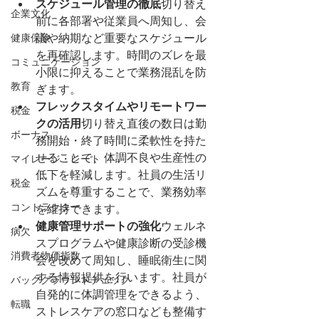
スケジュール管理の徹底
切り替え
企業文化
前に各部署や従業員へ周知し、会
健康保険
議や納期など重要なスケジュール
を再確認します。時間のズレを最
コミュニケーション
小限に抑えることで業務混乱を防
教育
ぎます。
フレックスタイムやリモートワー
税金
クの活用
切り替え直後の数日は勤
ボーナス
務開始・終了時間に柔軟性を持た
せることで、体調不良や生産性の
マイレージ・レート
低下を軽減します。社員の生活リ
税金
ズムを尊重することで、業務効率
コントラクター
を維持できます。
健康管理サポートの強化
ウェルネ
病欠
スプログラムや健康診断の受診機
消費者物価指数
会を改めて周知し、睡眠衛生に関
する情報提供を行います。社員が
バックグラウンドチェック
自発的に体調管理をできるよう、
転職
ストレスケアの窓口なども整備す