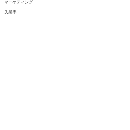
マーケティング
失業率
履歴書
米国人事
アメリカ人事
USA
HR
アメリカHR
OPT
Office Environment
Work Hours
マイレージ
アメリカ人事を図と表で（仮）
アメリカHR
すべて表示
最新記事