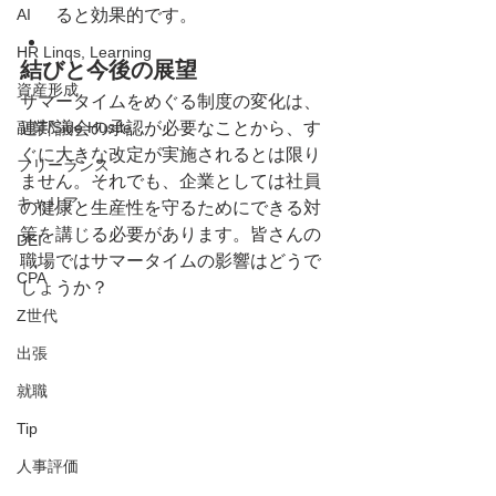
AI
ると効果的です。
HR Linqs, Learning
結びと今後の展望
資産形成
サマータイムをめぐる制度の変化は、
副業/Side Hustle
連邦議会の承認が必要なことから、す
ぐに大きな改定が実施されるとは限り
フリーランス
ません。それでも、企業としては社員
キャリア
の健康と生産性を守るためにできる対
策を講じる必要があります。皆さんの
DEI
職場ではサマータイムの影響はどうで
CPA
しょうか？
Z世代
出張
就職
Tip
人事評価