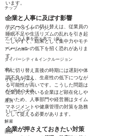
います。
チップ
企業と人事に及ぼす影響
レイオフ
サマータイムの切り替えは、従業員の
リタイアメント・プラン
睡眠不足や生活リズムの乱れを引き起
アメリカ人事を図と表で（仮）
こしやすく、結果として集中力やモチ
ベーションの低下を招く恐れがありま
アメリカHR
す。
ダイバーシティ＆インクルージョン
求人
特に切り替え直後の時期には遅刻や体
調不良が増え、生産性の低下につなが
リモートワーク
る可能性が高いです。こうした問題は
メンタルヘルス
従業員が大勢いる企業ほど顕在化しや
すいため、人事部門や経営層はタイム
差別
マネジメントや健康管理の対策を急務
トレーニング
として捉える必要があります。
解雇
企業が押さえておきたい対策
面接