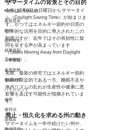
残業代
サマータイムの背景とその目的
今年は3月9日の日曜日からサマータイ
時給社員/月給社員
ム（Daylight Saving Time）が始まりま
最低賃金
す。かつてはエネルギー節約や日照の
給与
効率的な活用を目的に導入されたこの
制度ですが、近年ではその有効性に疑
福利厚生
問を呈する声が高まっています
就業規則
（States Moving Away from Daylight 
Saving）。
人事書類
雇用形態
実際、最新の研究ではエネルギー節約
傷病休暇
効果が限定的である一方、睡眠不足や
体内リズムの乱れが生産性や健康に悪
ハラスメント
影響を及ぼす可能性が指摘されていま
雇用
す。
連邦法
廃止・恒久化を求める州の動き
退職金
サマータイムを一年中続けたい州や、
職場環境