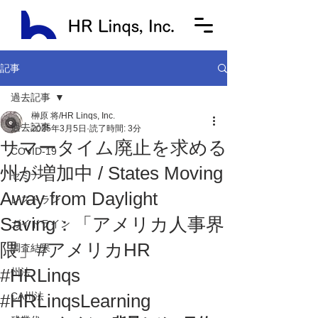
記事
過去記事
榊原 将/HR Linqs, Inc.
過去記事
2025年3月5日
読了時間: 3分
サマータイム廃止を求める
COVID-19
州が増加中 / States Moving
セミナー
Away from Daylight
レストラン
Saving：「アメリカ人事界
ガイドライン
隈」#アメリカHR
調査結果
#HRLinqs
州法
#HRLinqsLearning
CA州法