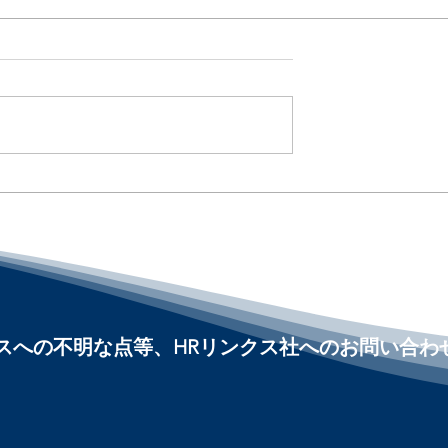
ラバラだと生産性
3人に1人がAIに給与相談 /
Nearly Half of Workers Wou
ybrid Work
Let AI Negotiate Their Pay :
ting Companies :
「アメリカ人事界隈」#ア
人事界隈」#アメ
リカHR #HRLinqs
Linqs
#HRLinqsLearning
arning
#HRLinqsConnect
nnect
ビスへの不明な点等、HRリンクス社へのお問い合わ