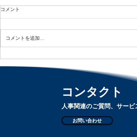
コメント
コメントを追加…
AIに代替されにくいスキルと
出社日がバ
は？ / Human Skills That
が落ちる？ / H
Matter More as AI Advances :
May Be Cos
「アメリカ人事界隈」#アメ
「アメリカ
リカHR #HRLinqs
リカHR #HR
コンタクト
#HRLinqsLearning
#HRLinqsLe
#HRLinqsConnect
#HRLinqsCo
​人事関連のご質問、サー
お問い合わせ