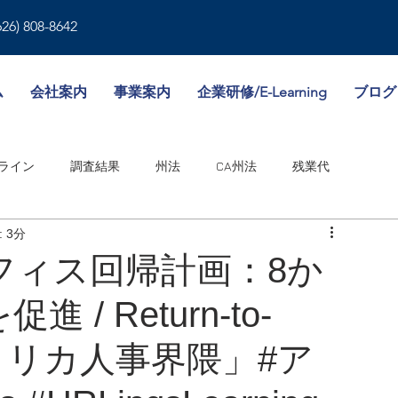
626) 808-8642
ム
会社案内
事業案内
企業研修/E-Learning
ブログ
ライン
調査結果
州法
CA州法
残業代
 3分
就業規則
人事書類
雇用形態
傷病休暇
フィス回帰計画：8か
/ Return-to-
境
WA州法
ビザ
失業保険
NY州法
人事考課
：「アメリカ人事界隈」#ア
邦法