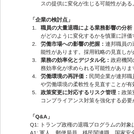
スの提供に変化が生じる可能性がある
「企業の検討点」
職員の大量退職による業務影響の分析
がどのように変化するかを慎重に評価
労働市場への影響の把握：
連邦職員の
能性があります。採用戦略の見直しが
業務の効率化とデジタル化：
政府機関
務効率化が求められる可能性がありま
労働環境の再評価：
民間企業が連邦職
や労働環境の柔軟性を見直すことが有
政策変更に対応するリスク管理：
政策
コンプライアンス対策を強化する必要
「Q&A」
Q1: トランプ政権の退職プログラムの対
A1: 軍人、郵便局員、移民関連職、国家