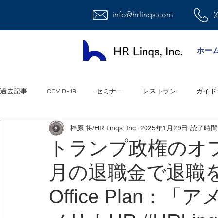
info@hrlinqs.com
(
ホー
過去記事
COVID-19
セミナー
レストラン
ガイド
榊原 将/HR Linqs, Inc.
2025年1月29日
読了時間:
時給社員/月給社員
最低賃金
給与
福利厚生
トランプ政権のオ
月の退職金で退職を促進 
ハラスメント
雇用
連邦法
退職金
職場環
Office Plan
祝日
オフィス
アメリカ人事系ユーチューブ
連