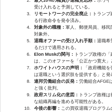
最大10%の職員が退職見込み：
ホワイ
受け入れると予測している。
リモートワークの完全廃止：
トランプ
る行政命令を発令済み。
対象外の職種：
軍人、郵便局員、移民
対象外。
退職オファーの受け入れ手順：
退職希
るだけで適用される。
Elon Muskの関与：
トランプ政権の「政
は、このオファーを「公正かつ寛大」
ホワイトハウスの声明：
「政府機能を
は退職という選択肢を提供する」と発
連邦労働組合の反発：
労働組合AFG
と強く批判。
政府スリム化の意図：
トランプ政権は
な組織再編を進める可能性がある。
今後の影響：
この買収退職プログラム