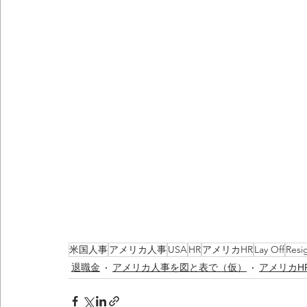
米国人事
アメリカ人事
USA
HR
アメリカHR
Lay Off
Resi
退職金
アメリカ人事を図と表で（仮）
アメリカH