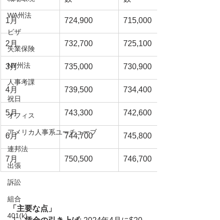
WA州法
1月
724,900
715,000
ビザ
2月
732,700
725,100
失業保険
NY州法
3月
735,000
730,900
人事考課
4月
739,500
734,400
祝日
5月
743,300
742,600
オフィス
アメリカ人事系ユーチューブ
6月
744,700
745,800
連邦法
7月
750,500
746,700
出張
訴訟
組合
「主要な点」
401(k)