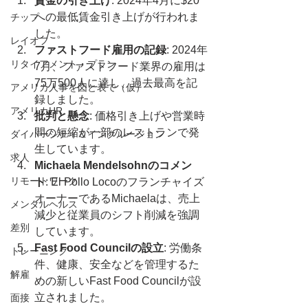
賃金の引き上げ
: 2024年4月に$20
への最低賃金引き上げが行われま
チップ
した。
レイオフ
ファストフード雇用の記録
: 2024年
リタイアメント・プラン
7月、ファストフード業界の雇用は
75万500人に達し、過去最高を記
アメリカ人事を図と表で（仮）
録しました。
アメリカHR
批判と懸念
: 価格引き上げや営業時
間の短縮が一部のレストランで発
ダイバーシティ＆インクルージョン
生しています。
求人
Michaela Mendelsohnのコメン
リモートワーク
ト
: El Pollo Locoのフランチャイズ
オーナーであるMichaelaは、売上
メンタルヘルス
減少と従業員のシフト削減を強調
差別
しています。
Fast Food Councilの設立
: 労働条
トレーニング
件、健康、安全などを管理するた
解雇
めの新しいFast Food Councilが設
立されました。
面接