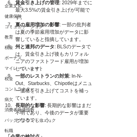
賃金引き上げの管理
: 2029年までに
企業文化
最大3.5%の賃金引き上げが可能で
健康保険
す。
夏の雇用増加の影響
: 一部の批判者
コミュニケーション
は夏の季節雇用増加がデータに影
教育
響していると指摘しています。
州と連邦のデータ
: BLSのデータで
税金
は、賃金引き上げ後もカリフォル
ボーナス
ニアのファストフード雇用が増加
マイレージ・レート
しています。
一部のレストランの対策
: In-N-
税金
Out、Starbucks、Chipotleはメニュ
コントラクター
ー価格を引き上げてコストを補っ
ています。
病欠
長期的な影響
: 長期的な影響はまだ
消費者物価指数
不明であり、今後のデータが重要
となるでしょう。
バックグラウンドチェック
転職
「企業の検討点」