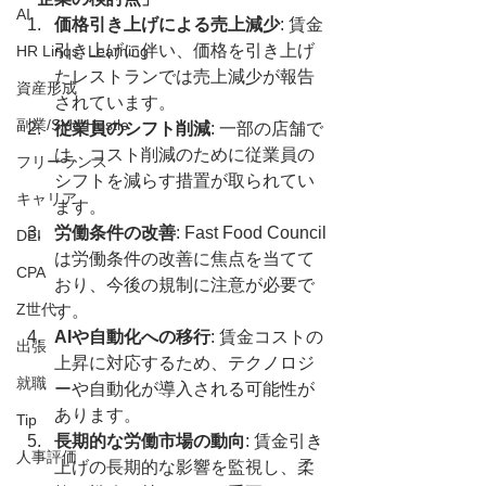
AI
価格引き上げによる売上減少
: 賃金
引き上げに伴い、価格を引き上げ
HR Linqs, Learning
たレストランでは売上減少が報告
資産形成
されています。
副業/Side Hustle
従業員のシフト削減
: 一部の店舗で
は、コスト削減のために従業員の
フリーランス
シフトを減らす措置が取られてい
キャリア
ます。
労働条件の改善
: Fast Food Council
DEI
は労働条件の改善に焦点を当てて
CPA
おり、今後の規制に注意が必要で
Z世代
す。
AIや自動化への移行
: 賃金コストの
出張
上昇に対応するため、テクノロジ
就職
ーや自動化が導入される可能性が
あります。
Tip
長期的な労働市場の動向
: 賃金引き
人事評価
上げの長期的な影響を監視し、柔