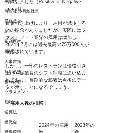
残業代
導入しました（Positive or Negative 
Impact）。
時給社員/月給社員
最低賃金
賃金引き上げにより、雇用が減少する
との懸念がありましたが、実際にはフ
給与
ァストフード業界の雇用は増加し、
福利厚生
2024年7月には過去最高の75万500人が
就業規則
雇用されています。
人事書類
しかし、一部のレストランは価格引き
雇用形態
上げや従業員のシフト削減に追い込ま
れており、長期的な影響は今後のデー
傷病休暇
タが示すことになるでしょう。
ハラスメント
雇用
「雇用人数の推移」
連邦法
退職金
2024年の雇用
2023年の雇用
職場環境
数
数