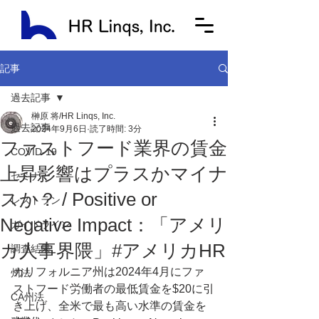
記事
過去記事
榊原 将/HR Linqs, Inc.
過去記事
2024年9月6日
読了時間: 3分
ファストフード業界の賃金
COVID-19
上昇影響はプラスかマイナ
セミナー
スか？ / Positive or
レストラン
Negative Impact：「アメリ
ガイドライン
カ人事界隈」#アメリカHR
調査結果
カリフォルニア州は2024年4月にファ
州法
ストフード労働者の最低賃金を$20に引
CA州法
き上げ、全米で最も高い水準の賃金を