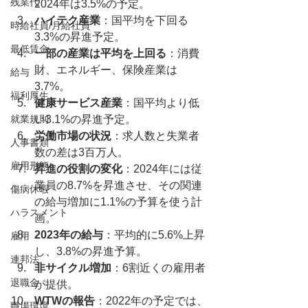
残業代
2024年は3.5%の予定。
ハイテク産業
：国平均を下回る
時給社員/月給社員
3.3%の昇進予定。
最低賃金
一部の産業は平均を上回る
：消費
財、エネルギー、保険産業は
給与
3.7%。
福利厚生
健康サービス産業
：国平均より低
就業規則
い3.1%の昇進予定。
労働市場の状況
：求人数と失業者
人事書類
数の差は3百万人。
雇用形態
昇進の役割の変化
：2024年には従
業員の8.7%を昇進させ、その関連
傷病休暇
の給与増加に1.1%の予算を使う計
ハラスメント
画。
2023年の給与
：平均的に5.6%上昇
雇用
し、3.8%の昇進予算。
連邦法
非サイクル増加
：6割近くの雇用者
退職金
が提供。
WTWの報告
：2022年の予定では、
職場環境