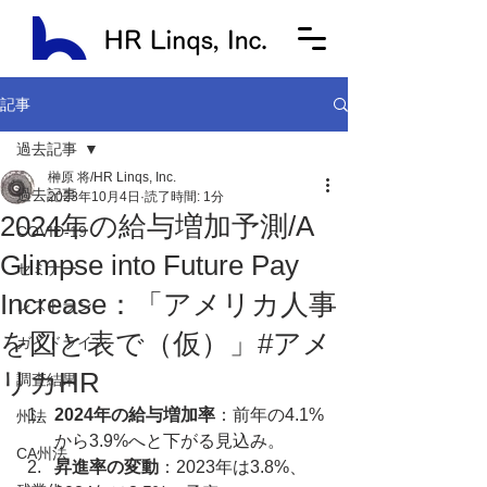
記事
過去記事
榊原 将/HR Linqs, Inc.
過去記事
2023年10月4日
読了時間: 1分
2024年の給与増加予測/A
COVID-19
Glimpse into Future Pay
セミナー
Increase：「アメリカ人事
レストラン
を図と表で（仮）」#アメ
ガイドライン
リカHR
調査結果
2024年の給与増加率
：前年の4.1%
州法
から3.9%へと下がる見込み。
CA州法
昇進率の変動
：2023年は3.8%、