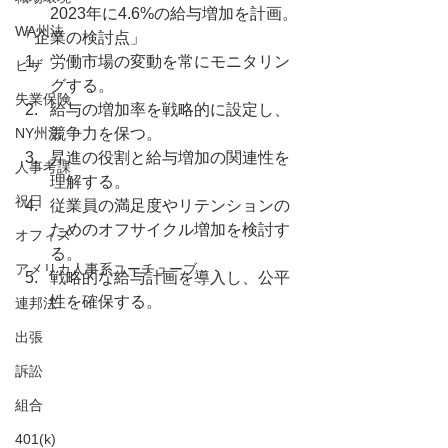
2023年に4.6%の給与増加を計画。
WA州法
「企業の検討点」
労働市場の変動を常にモニタリン
ビザ
グする。
失業保険
給与の増加率を戦略的に設定し、
NY州法
競争力を保つ。
昇進の役割と給与増加の関連性を
人事考課
理解する。
祝日
従業員の満足度やリテンションの
ためのオフサイクル増加を検討す
オフィス
る。
アメリカ人事系ユーチューブ
戦略的な給与計画を導入し、公平
性を確保する。
連邦法
出張
訴訟
組合
401(k)