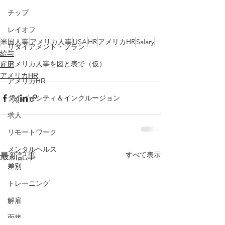
チップ
レイオフ
米国人事
アメリカ人事
USA
HR
アメリカHR
Salary
リタイアメント・プラン
給与
アメリカ人事を図と表で（仮）
雇用
アメリカHR
アメリカHR
ダイバーシティ＆インクルージョン
求人
リモートワーク
メンタルヘルス
すべて表示
最新記事
差別
トレーニング
解雇
面接