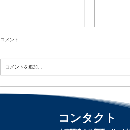
コメント
コメントを追加…
3人に1人がAIに給与相談 /
AIが「誰
Nearly Half of Workers Would
める時代へ / AI
Let AI Negotiate Their Pay :
Layoff De
「アメリカ人事界隈」#アメ
人事界隈」
リカHR #HRLinqs
#HRLinqs #
コンタクト
#HRLinqsLearning
#HRLinqsCo
#HRLinqsConnect