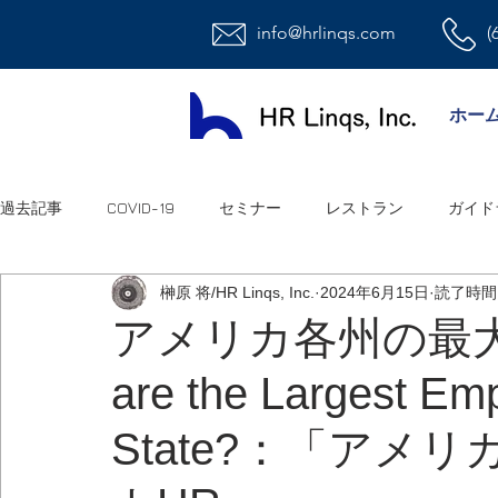
info@hrlinqs.com
(
ホー
過去記事
COVID-19
セミナー
レストラン
ガイド
榊原 将/HR Linqs, Inc.
2024年6月15日
読了時間:
時給社員/月給社員
最低賃金
給与
福利厚生
アメリカ各州の最大雇
are the Largest Em
ハラスメント
雇用
連邦法
退職金
職場環
State?：「アメ
祝日
オフィス
アメリカ人事系ユーチューブ
連