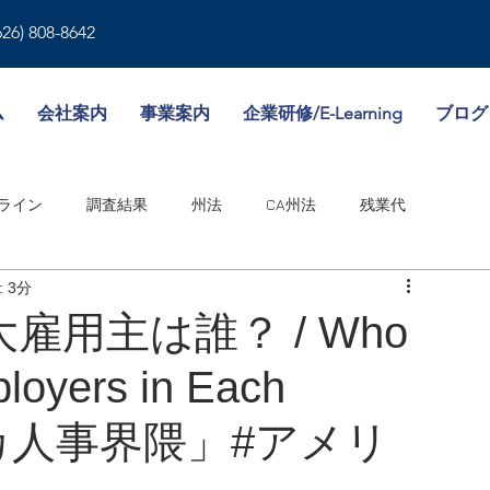
626) 808-8642
ム
会社案内
事業案内
企業研修/E-Learning
ブログ
ライン
調査結果
州法
CA州法
残業代
 3分
就業規則
人事書類
雇用形態
傷病休暇
用主は誰？ / Who
ployers in Each
境
WA州法
ビザ
失業保険
NY州法
人事考課
リカ人事界隈」#アメリ
邦法