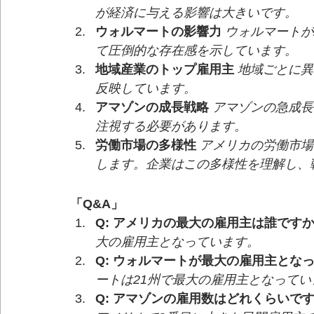
が経済に与える影響は大きいです。
ウォルマートの影響力
ウォルマートが
て圧倒的な存在感を示しています。
地域産業のトップ雇用主
地域ごとに異
反映しています。
アマゾンの成長戦略
アマゾンの急成長
注視する必要があります。
労働市場の多様性
アメリカの労働市場
します。企業はこの多様性を理解し、
「Q&A」
Q: アメリカの最大の雇用主は誰です
大の雇用主となっています。
Q: ウォルマートが最大の雇用主とな
ートは21州で最大の雇用主となってい
Q: アマゾンの雇用数はどれくらいで