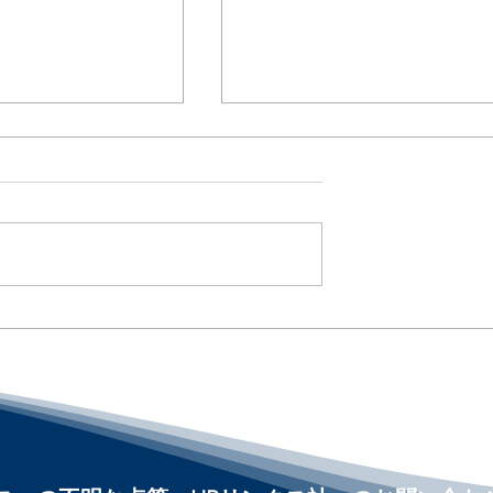
を解雇するか」を決
Paid Family Leaveは州主
 Is Entering
拡大へ / Bipartisan Proposa
Aims to Expand Paid Famil
cisions :「アメリカ
and Medical Leave :「ア
#アメリカHR
カ人事界隈」#アメリカHR
HRLinqsLearning
nnect
#HRLinqs #HRLinqsLearni
#HRLinqsConnect