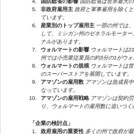
国防総省の影響
国防総省は世界最大の
非政府雇用主
政府と軍事雇用を除くと
ています。
産業別のトップ雇用主
一部の州では、
して、ミシガン州のゼネラルモーター
ナルがあります。
ウォルマートの影響
ウォルマートは2
州では小売業従業員の約3分の1がウ
ウォルマートの規模
ウォルマートは世
のスーパーストアを展開しています。
アマゾンの雇用数
アマゾンは急成長中
なっています。
アマゾンの雇用戦略
アマゾンは契約労
り、ウォルマートの雇用数に追いつく
「企業の検討点」
政府雇用の重要性
多くの州で政府が最