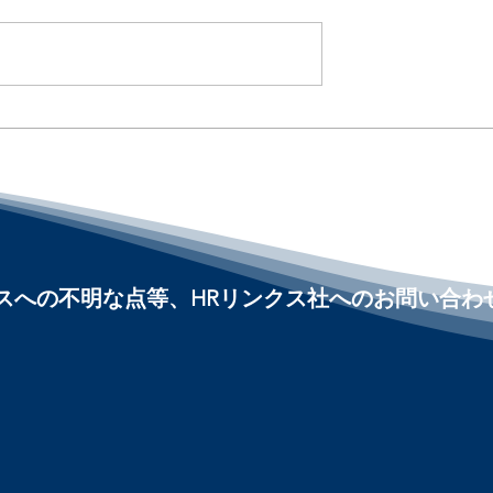
を解雇するか」を決
Paid Family Leaveは州主
 Is Entering
拡大へ / Bipartisan Proposa
Aims to Expand Paid Famil
cisions :「アメリカ
and Medical Leave :「ア
#アメリカHR
カ人事界隈」#アメリカHR
HRLinqsLearning
nnect
#HRLinqs #HRLinqsLearni
#HRLinqsConnect
ビスへの不明な点等、HRリンクス社へのお問い合わ