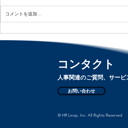
コメントを追加…
3人に1人がAIに給与相談 /
AIが「誰
Nearly Half of Workers Would
める時代へ / AI
Let AI Negotiate Their Pay :
Layoff De
「アメリカ人事界隈」#アメ
人事界隈」
リカHR #HRLinqs
#HRLinqs #
コンタクト
#HRLinqsLearning
#HRLinqsCo
#HRLinqsConnect
​人事関連のご質問、サー
お問い合わせ
© HR Linqs, Inc. All Rights Reserved