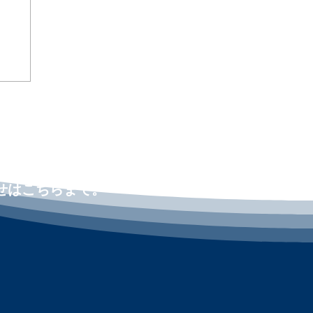
導で
l
y
メリ
ng
せはこちらまで。