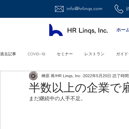
info@hrlinqs.com
(
ホー
過去記事
COVID-19
セミナー
レストラン
ガイド
榊原 将/HR Linqs, Inc.
2022年5月20日
読了時間:
時給社員/月給社員
最低賃金
給与
福利厚生
半数以上の企業で
まだ継続中の人手不足。
ハラスメント
雇用
連邦法
退職金
職場環
祝日
オフィス
アメリカ人事系ユーチューブ
連