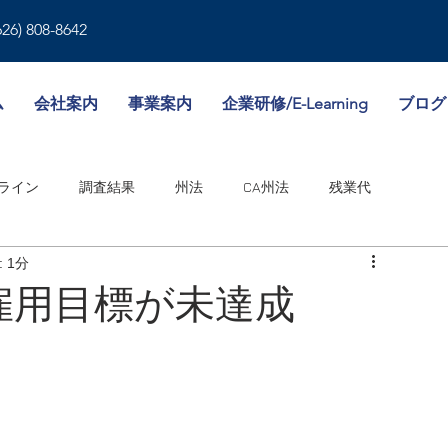
626) 808-8642
ム
会社案内
事業案内
企業研修/E-Learning
ブログ
ライン
調査結果
州法
CA州法
残業代
 1分
就業規則
人事書類
雇用形態
傷病休暇
雇用目標が未達成
境
WA州法
ビザ
失業保険
NY州法
人事考課
邦法