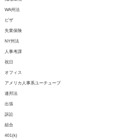
WA州法
ビザ
失業保険
NY州法
人事考課
祝日
オフィス
アメリカ人事系ユーチューブ
連邦法
出張
訴訟
組合
401(k)