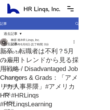
記事
過去記事
榊原 将/HR Linqs, Inc.
過去記事
2025年6月8日
読了時間: 0分
新卒・転職者は不利？5月
COVID-19
の雇用トレンドから見る採
セミナー
用戦略 / Disadvantaged Job
レストラン
Changers & Grads：「アメ
ガイドライン
リカ人事界隈」#アメリカ
調査結果
HR #HRLinqs
州法
#HRLinqsLearning
CA州法