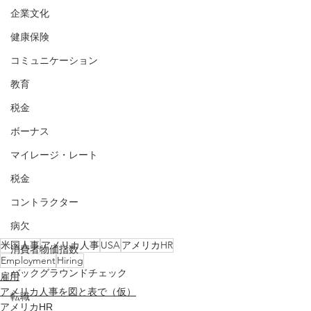
企業文化
健康保険
コミュニケーション
教育
税金
ボーナス
マイレージ・レート
税金
コントラクター
病欠
米国人事
アメリカ人事
USA
アメリカHR
消費者物価指数
Employment
Hiring
バックグラウンドチェック
雇用
アメリカ人事を図と表で（仮）
転職
アメリカHR