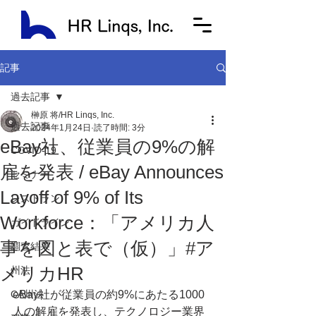
記事
過去記事
榊原 将/HR Linqs, Inc.
過去記事
2024年1月24日
読了時間: 3分
eBay社、従業員の9%の解
COVID-19
雇を発表 / eBay Announces
セミナー
Layoff of 9% of Its
レストラン
Workforce：「アメリカ人
ガイドライン
事を図と表で（仮）」#ア
調査結果
メリカHR
州法
CA州法
eBay社が従業員の約9%にあたる1000
人の解雇を発表し、テクノロジー業界