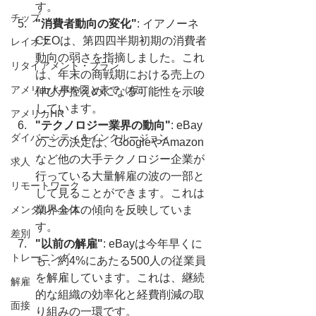
す。
チップ
"消費者動向の変化"
: イアノーネ
CEOは、第四四半期初期の消費者
レイオフ
動向の弱さを指摘しました。これ
リタイアメント・プラン
は、年末の商戦期における売上の
アメリカ人事を図と表で（仮）
伸びが控えめになる可能性を示唆
しています。
アメリカHR
"テクノロジー業界の動向"
: eBay
ダイバーシティ＆インクルージョン
のこの決定は、GoogleやAmazon
など他の大手テクノロジー企業が
求人
行っている大量解雇の波の一部と
リモートワーク
して見ることができます。これは
メンタルヘルス
業界全体の傾向を反映していま
す。
差別
"以前の解雇"
: eBayは今年早くに
トレーニング
も、約4%にあたる500人の従業員
を解雇しています。これは、継続
解雇
的な組織の効率化と経費削減の取
面接
り組みの一環です。