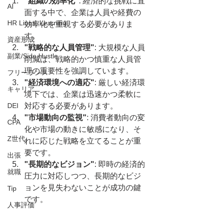
"組織の効率化"
: 経済的な挑戦に直
AI
面する中で、企業は人員や経費の
HR Linqs, Learning
効率化を重視する必要がありま
す。
資産形成
"戦略的な人員管理"
: 大規模な人員
副業/Side Hustle
削減は、戦略的かつ慎重な人員管
理の重要性を強調しています。
フリーランス
"経済環境への適応"
: 厳しい経済環
キャリア
境下では、企業は迅速かつ柔軟に
DEI
対応する必要があります。
"市場動向の監視"
: 消費者動向の変
CPA
化や市場の動きに敏感になり、そ
Z世代
れに応じた戦略を立てることが重
要です。
出張
"長期的なビジョン"
: 即時の経済的
就職
圧力に対応しつつ、長期的なビジ
ョンを見失わないことが成功の鍵
Tip
です。
人事評価