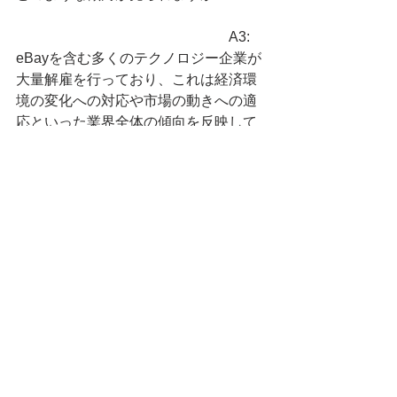
　　　　　　　　　　　　　　　A3: 
eBayを含む多くのテクノロジー企業が
大量解雇を行っており、これは経済環
境の変化への対応や市場の動きへの適
応といった業界全体の傾向を反映して
います。
米国人事
アメリカ人事
USA
HR
アメリカHR
Lay Off
レイオフ
アメリカ人事を図と表で（仮）