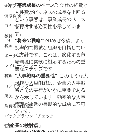
"事業成長のペース"
: 会社の経費と
企業文化
人件費がビジネスの成長を上回る
健康保険
という事態は、事業成長のペース
コミュニケーション
を再考する必要性を示していま
す。
教育
"将来の戦略"
: eBayは今後、より
税金
効率的で機敏な組織を目指してい
く方針です。これは、変化する市
ボーナス
場環境に柔軟に対応するための重
マイレージ・レート
要なステップです。
税金
"人事戦略の重要性"
: このような大
規模な人員削減は、企業の人事戦
コントラクター
略とその実行がいかに重要である
病欠
かを示しています。効率的な人事
管理が企業の長期的な成功に不可
消費者物価指数
欠です。
バックグラウンドチェック
「企業の検討点」
転職