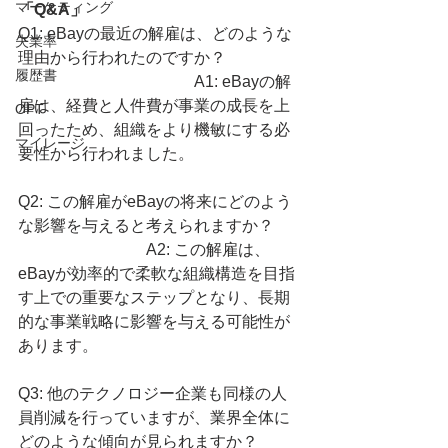
マーケティング
「Q&A」
Q1: eBayの最近の解雇は、どのような
失業率
理由から行われたのですか？ 
履歴書
　　　　　　　　　　　A1: eBayの解
雇は、経費と人件費が事業の成長を上
OPT
回ったため、組織をより機敏にする必
マイレージ
要性から行われました。
Q2: この解雇がeBayの将来にどのよう
な影響を与えると考えられますか？ 
　　　　　　　　A2: この解雇は、
eBayが効率的で柔軟な組織構造を目指
す上での重要なステップとなり、長期
的な事業戦略に影響を与える可能性が
あります。
Q3: 他のテクノロジー企業も同様の人
員削減を行っていますが、業界全体に
どのような傾向が見られますか？ 