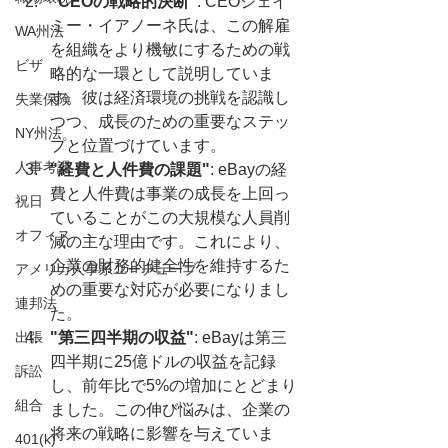
"CEOの戦略的決断"
: CEOジェイ
ミー・イアノーネ氏は、この解雇
WA州法
を組織をより機敏にするための戦
ビザ
略的な一環として説明していま
す。彼は経済環境の挑戦を認識し
失業保険
つつ、成長のための重要なステッ
NY州法
プと位置づけています。
人事考課
"経費と人件費の課題"
: eBayの経
費と人件費は事業の成長を上回っ
祝日
ていることがこの大規模な人員削
オフィス
減の主な理由です。これにより、
企業の財務的健全性を維持するた
アメリカ人事系ユーチューブ
めの重要な対応が必要になりまし
連邦法
た。
出張
"第三四半期の収益"
: eBayは第三
四半期に25億ドルの収益を記録
訴訟
し、前年比で5%の増加にとどまり
組合
ました。この伸び悩みは、企業の
将来の戦略に影響を与えていま
401(k)