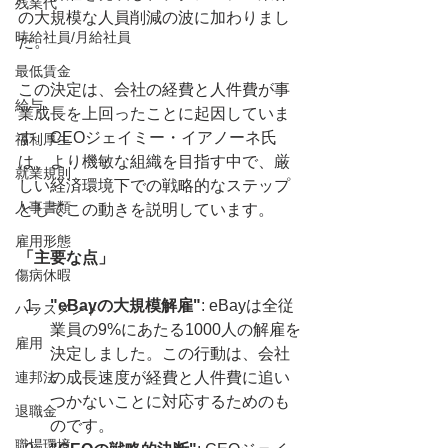
残業代
の大規模な人員削減の波に加わりまし
時給社員/月給社員
た。
最低賃金
この決定は、会社の経費と人件費が事
給与
業成長を上回ったことに起因していま
す。CEOジェイミー・イアノーネ氏
福利厚生
は、より機敏な組織を目指す中で、厳
就業規則
しい経済環境下での戦略的なステップ
人事書類
としてこの動きを説明しています。
雇用形態
「主要な点」
傷病休暇
"eBayの大規模解雇"
: eBayは全従
ハラスメント
業員の9%にあたる1000人の解雇を
雇用
決定しました。この行動は、会社
連邦法
の成長速度が経費と人件費に追い
つかないことに対応するためのも
退職金
のです。
職場環境