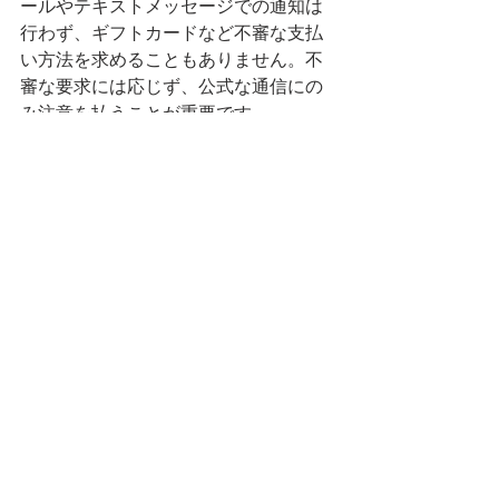
ールやテキストメッセージでの通知は
行わず、ギフトカードなど不審な支払
い方法を求めることもありません。不
審な要求には応じず、公式な通信にの
み注意を払うことが重要です。
米国人事
アメリカ人事
USA
HR
アメリカHR
TAX
IRS
アメリカ人事を図と表で（仮）
アメリカHR
税金