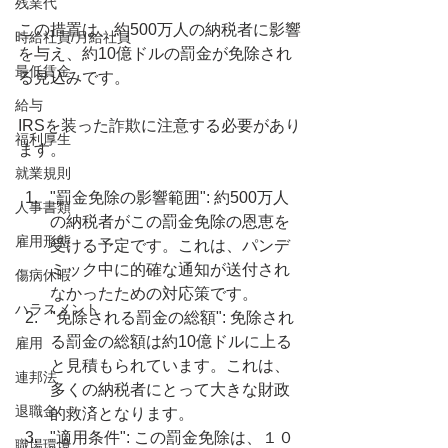
残業代
この措置は、約500万人の納税者に影響
時給社員/月給社員
を与え、約10億ドルの罰金が免除され
最低賃金
る見込みです。
給与
IRSを装った詐欺に注意する必要があり
福利厚生
ます。
就業規則
"罰金免除の影響範囲": 約500万人
人事書類
の納税者がこの罰金免除の恩恵を
雇用形態
受ける予定です。これは、パンデ
ミック中に的確な通知が送付され
傷病休暇
なかったための対応策です。
ハラスメント
"免除される罰金の総額": 免除され
る罰金の総額は約10億ドルに上る
雇用
と見積もられています。これは、
連邦法
多くの納税者にとって大きな財政
退職金
的救済となります。
"適用条件": この罰金免除は、１０
職場環境