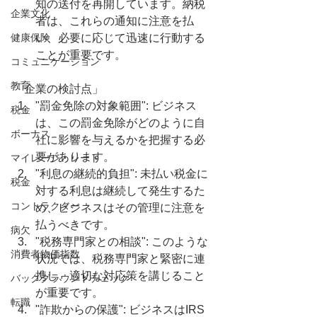
知の送付を再開しています。納税
企業文化
者は、これらの通知に注意を払
健康保険
い、必要に応じて迅速に行動する
ことが重要です。
コミュニケーション
教育
「企業の検討点」
"罰金免除の対象範囲": ビジネス
税金
は、この罰金免除がどのように自
ボーナス
社に影響を与えるかを把握する必
要があります。
マイレージ・レート
"利息の継続的負担": 未払い税金に
税金
対する利息は継続して発生するた
コントラクター
め、ビジネスはその管理に注意を
払うべきです。
病欠
"税務専門家との相談": このような
消費者物価指数
状況では、税務専門家と緊密に連
携し、適切な対応策を講じること
バックグラウンドチェック
が重要です。
転職
"詐欺からの保護": ビジネスはIRS