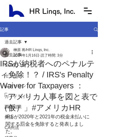
記事
過去記事
榊原 将/HR Linqs, Inc.
過去記事
2024年1月16日
読了時間: 3分
IRSが納税者へのペナルテ
COVID-19
ィ免除！？ / IRS's Penalty
セミナー
Waiver for Taxpayers ：
レストラン
「アメリカ人事を図と表で
ガイドライン
（仮）」#アメリカHR
調査結果
IRSが2020年と2021年の税金未払いに
州法
関する罰金を免除すると発表しまし
CA州法
た。