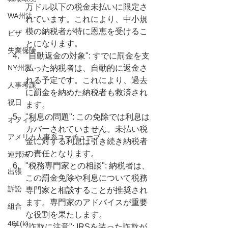
万ドル以下の税金未払いに限定さ
WA州法
れています。これにより、中小規
模の納税者が特に恩恵を受けるこ
ビザ
とになります。
失業保険
"自動返金の対象": すでに罰金を支
NY州法
払った納税者は、自動的に返金さ
れる予定です。これにより、過去
人事考課
に罰金を納めた納税者も救済され
祝日
ます。
"利息の問題": この免除では利息は
オフィス
カバーされていません。未払い税
アメリカ人事系ユーチューブ
金に対する利息は引き続き納税者
の責任となります。
連邦法
"税務専門家との相談": 納税者は、
出張
この罰金免除や利息について税務
訴訟
専門家と相談することが推奨され
ます。専門家のアドバイスが重要
組合
な役割を果たします。
401(k)
"詐欺に注意": IRSを装った詐欺が