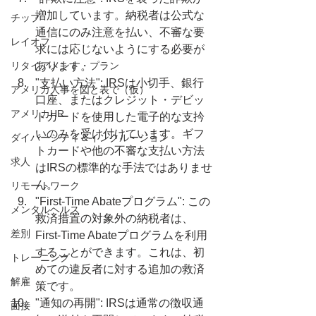
増加しています。納税者は公式な
チップ
通信にのみ注意を払い、不審な要
レイオフ
求には応じないようにする必要が
リタイアメント・プラン
あります。
"支払い方法": IRSは小切手、銀行
アメリカ人事を図と表で（仮）
口座、またはクレジット・デビッ
アメリカHR
トカードを使用した電子的な支扲
いのみを受け付けています。ギフ
ダイバーシティ＆インクルージョン
トカードや他の不審な支払い方法
求人
はIRSの標準的な手法ではありませ
ん。
リモートワーク
"First-Time Abateプログラム": この
メンタルヘルス
救済措置の対象外の納税者は、
差別
First-Time Abateプログラムを利用
することができます。これは、初
トレーニング
めての違反者に対する追加の救済
解雇
策です。
"通知の再開": IRSは通常の徴収通
面接