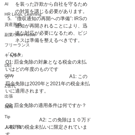
AI
を装った詐欺から自社を守るため
の対策を講じる必要があります。
HR Linqs, Learning
"徴収通知の再開への準備": IRSの
資産形成
通知が再開されることにより、迅
速な対応が必要になるため、ビジ
副業/Side Hustle
ネスは準備を整えるべきです。
フリーランス
「Q&A」
キャリア
Q1: 罰金免除の対象となる税金の未払
DEI
いはどの年度のものです
CPA
か？　　　　　　　　　　　 A1: この
罰金免除は2020年と2021年の税金未払
Z世代
いに適用されます。
出張
Q2: 罰金免除の適用条件は何ですか？ 
就職
Tip
　　　　　　　A2: この免除は１０万ド
人事評価
ル以下の税金未払いに限定されていま
す。