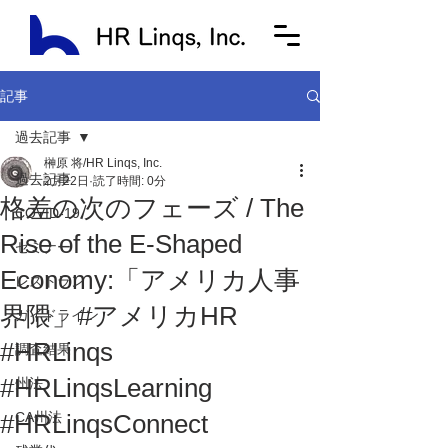
記事
過去記事
榊原 将/HR Linqs, Inc.
過去記事
2月22日
読了時間: 0分
格差の次のフェーズ / The
COVID-19
Rise of the E-Shaped
セミナー
Economy:「アメリカ人事
レストラン
界隈」#アメリカHR
ガイドライン
#HRLinqs
調査結果
#HRLinqsLearning
州法
#HRLinqsConnect
CA州法