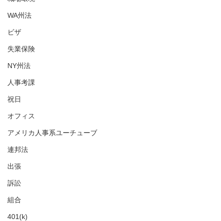
WA州法
ビザ
失業保険
NY州法
人事考課
祝日
オフィス
アメリカ人事系ユーチューブ
連邦法
出張
訴訟
組合
401(k)