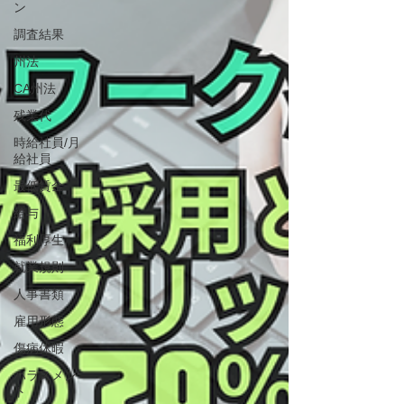
ン
調査結果
州法
CA州法
残業代
時給社員/月
給社員
最低賃金
給与
福利厚生
就業規則
人事書類
雇用形態
傷病休暇
ハラスメン
ト