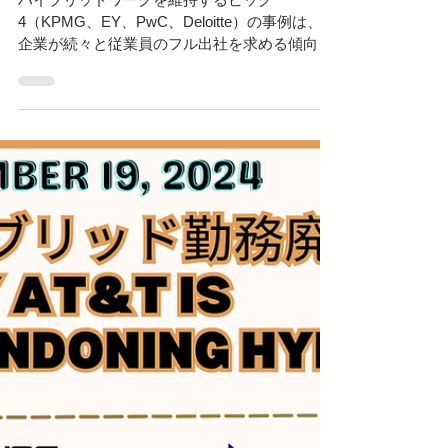
Remote and Office Work：「アメ
リカ人事界隈」#アメリカHR
#HRLinqs #HRLinqsLearning
ハイブリッドワークを維持するビッグ
4（KPMG、EY、PwC、Deloitte）の事例は、他
企業が続々と従業員のフル出社を求める傾向と
は対照的であり、柔軟な働き方こそが人材確保
と生産性向上の鍵であることを証明しています
（Best Practices for...