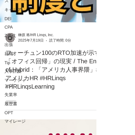
ス
キャリア
DEI
CPA
Z世代
出張
榊原 将/HR Linqs, Inc.
就職
2025年7月19日
読了時間: 0分
Tip
フォーチュン100のRTO加速が示す
人事評価
「オフィス回帰」の現実 / The End
マーケティ
of Hybrid：「アメリカ人事界隈」#
ング
アメリカHR #HRLinqs
失業率
#HRLinqsLearning
履歴書
OPT
マイレージ