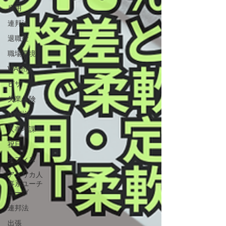
雇用
連邦法
退職金
職場環境
WA州法
ビザ
失業保険
NY州法
人事考課
祝日
オフィス
アメリカ人
事系ユーチ
ューブ
連邦法
出張