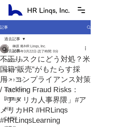
記事
過去記事
榊原 将/HR Linqs, Inc.
過去記事
2025年3月22日
読了時間: 0分
不正リスクにどう対処？米
COVID-19
国籍“販売”がもたらす採
セミナー
用・コンプライアンス対策
レストラン
/ Tackling Fraud Risks：
ガイドライン
「アメリカ人事界隈」#ア
調査結果
メリカHR #HRLinqs
州法
#HRLinqsLearning
CA州法