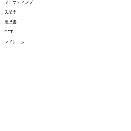
マーケティング
失業率
履歴書
OPT
マイレージ
米国人事
アメリカ人事
USA
HR
アメリカHR
Visa
Green Card