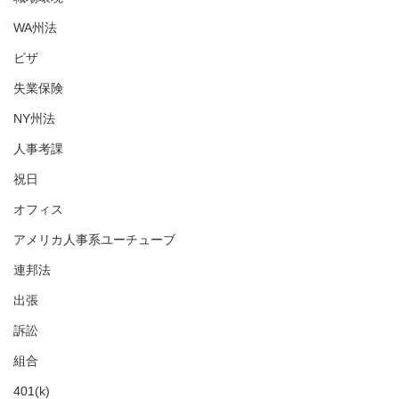
WA州法
ビザ
失業保険
NY州法
人事考課
祝日
オフィス
アメリカ人事系ユーチューブ
連邦法
出張
訴訟
組合
401(k)