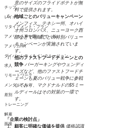
意のサイズのフライドポテトが無
チップ
料で提供されます。
地域ごとのバリューキャンペーン
レイオフ
メンフィス、テネシー州、オハイ
リタイアメント・プラン
オ州コロンバス、ニューヨーク西
アメリカ人事を図と表で（仮）
部などで地域ごとの特別バリュー
キャンペーンが実施されていま
アメリカHR
す。
ダイバーシティ＆インクルージョン
他のファストフードチェーンとの
競争
バーガーキングやウェンディ
求人
ーズなど、他のファストフードチ
リモートワーク
ェーンも夏のバリュー戦争に参戦
メンタルヘルス
しており、マクドナルドの$5ミー
ルディールはその対策の一環で
差別
す。
トレーニング
解雇
「企業の検討点」
面接
顧客に明確な価値を提供
価格認識