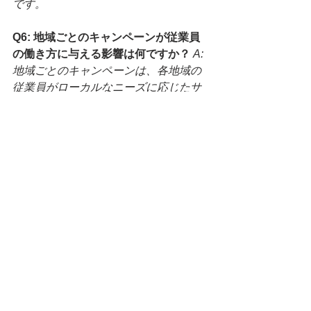
です。
Q6: 地域ごとのキャンペーンが従業員
の働き方に与える影響は何ですか？
A: 
地域ごとのキャンペーンは、各地域の
従業員がローカルなニーズに応じたサ
ービスを提供するための柔軟性と創造
性を求められます。
米国人事
アメリカ人事
USA
HR
アメリカHR
アメリカ人事を図と表で（仮）
アメリカHR