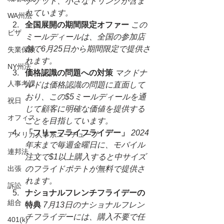
ナゲット、小さなドリンクが含ま
れています。
WA州法
全国展開の期間限定オファー
この
ビザ
ミールディールは、全国の参加店
舗で6月25日から期間限定で提供さ
失業保険
れます。
NY州法
価格認識の問題への対策
マクドナ
人事考課
ルドは価格認識の問題に直面して
おり、この$5ミールディールを通
祝日
じて顧客に明確な価値を提供する
オフィス
ことを目指しています。
「フリーフライフライデー」
2024
アメリカ人事系ユーチューブ
年末まで毎週金曜日に、モバイル
連邦法
注文で$1以上購入すると中サイズ
出張
のフライドポテトが無料で提供さ
れます。
訴訟
ナショナルフレンチフライデーの
組合
特典
7月13日のナショナルフレン
チフライデーには、購入不要で任
401(k)