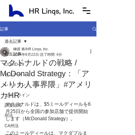
記事
過去記事
榊原 将/HR Linqs, Inc.
過去記事
2024年6月22日
読了時間: 4分
マクドナルドの戦略 /
COVID-19
McDonald Strategy：「ア
セミナー
メリカ人事界隈」#アメリ
レストラン
カHR
ガイドライン
マクドナルドは、$5ミールディールを6
調査結果
月25日から全国の参加店舗で提供開始
州法
します（McDonald Strategy）。
CA州法
このミールディールは、マクダブルま