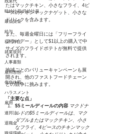
残業代
たはマックチキン、小さなフライ、4ピ
時給社員/月給社員
ースのチキンマックナゲット、小さな
ドリンクを含みます。
最低賃金
給与
また、毎週金曜日には「フリーフライ
フライデー」として$1以上の購入で中
福利厚生
サイズのフライドポテトが無料で提供
就業規則
されます。
人事書類
地域ごとのバリューキャンペーンも展
雇用形態
開され、他のファストフードチェーン
傷病休暇
との競争に挑みます。
ハラスメント
「主要な点」
雇用
$5ミールディールの内容
マクドナ
連邦法
ルドの$5ミールディールは、マク
ダブルまたはマックチキン、小さ
退職金
なフライ、4ピースのチキンマック
職場環境