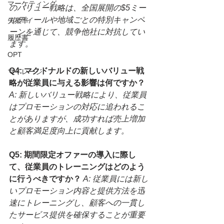
マーケティング
のバリュー戦略は、全国展開の$5ミー
ルディールや地域ごとの特別キャンペ
失業率
ーンを通じて、競争他社に対抗してい
履歴書
ます。
OPT
Q4: マクドナルドの新しいバリュー戦
マイレージ
略が従業員に与える影響は何ですか？
A: 新しいバリュー戦略により、従業員
はプロモーションの対応に追われるこ
とがありますが、成功すれば売上増加
と顧客満足度向上に貢献します。
Q5: 期間限定オファーの導入に際し
て、従業員のトレーニングはどのよう
に行うべきですか？
A: 従業員には新し
いプロモーション内容と提供方法を迅
速にトレーニングし、顧客への一貫し
たサービス提供を確保することが重要