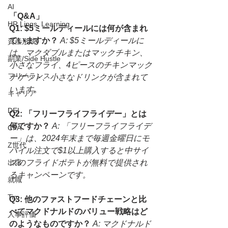
AI
「Q&A」
HR Linqs, Learning
Q1: $5ミールディールには何が含まれ
ていますか？
A: $5ミールディールに
資産形成
は、マクダブルまたはマックチキン、
副業/Side Hustle
小さなフライ、4ピースのチキンマック
フリーランス
ナゲット、小さなドリンクが含まれて
います。
キャリア
DEI
Q2: 「フリーフライフライデー」とは
何ですか？
A: 「フリーフライフライデ
CPA
ー」は、2024年末まで毎週金曜日にモ
Z世代
バイル注文で$1以上購入すると中サイ
出張
ズのフライドポテトが無料で提供され
るキャンペーンです。
就職
Tip
Q3: 他のファストフードチェーンと比
べてマクドナルドのバリュー戦略はど
人事評価
のようなものですか？
A: マクドナルド