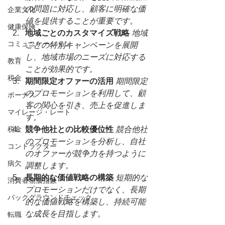
の問題に対応し、顧客に明確な価
企業文化
値を提供することが重要です。
健康保険
地域ごとのカスタマイズ戦略
地域
コミュニケーション
ごとの特別キャンペーンを展開
し、地域市場のニーズに対応する
教育
ことが効果的です。
税金
期間限定オファーの活用
期間限定
のプロモーションを利用して、顧
ボーナス
客の関心を引き、売上を促進しま
マイレージ・レート
す。
税金
競争他社との比較優位性
競合他社
のプロモーションを分析し、自社
コントラクター
のオファーが競争力を持つように
病欠
調整します。
長期的な価値戦略の構築
短期的な
消費者物価指数
プロモーションだけでなく、長期
バックグラウンドチェック
的な価値戦略を構築し、持続可能
な成長を目指します。
転職