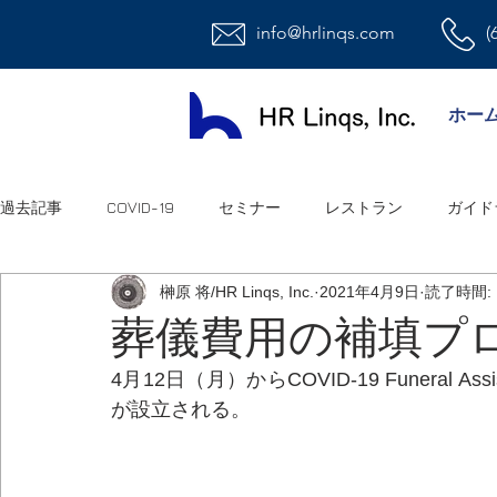
info@hrlinqs.com
(
ホー
過去記事
COVID-19
セミナー
レストラン
ガイド
榊原 将/HR Linqs, Inc.
2021年4月9日
読了時間: 
時給社員/月給社員
最低賃金
給与
福利厚生
葬儀費用の補填
4月12日（月）からCOVID-19 Funeral 
ハラスメント
雇用
連邦法
退職金
職場環
が設立される。
祝日
オフィス
アメリカ人事系ユーチューブ
連