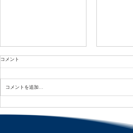
コメント
コメントを追加…
アラバマの意外な決
コロナ救済
断/Alabama's Unexpected
と悪用による
Return of Mask Mandate：
失：「アメ
「アメリカ人事を図と表で
で（仮）」