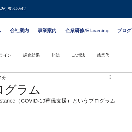
626) 808-8642
ム
会社案内
事業案内
企業研修/E-Learning
ブログ
ライン
調査結果
州法
CA州法
残業代
1分
就業規則
人事書類
雇用形態
傷病休暇
プログラム
Assistance（COVID-19葬儀支援）というプログラム
境
WA州法
ビザ
失業保険
NY州法
人事考課
邦法