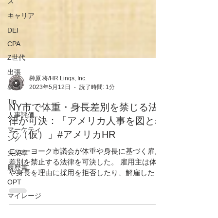
ス
キャリア
DEI
CPA
Z世代
出張
就職
榊原 将/HR Linqs, Inc.
Tip
2023年5月12日
読了時間: 1分
人事評価
NY市で体重・身長差別を禁じる法
マーケティ
律が可決：「アメリカ人事を図と表
ング
で（仮）」#アメリカHR
失業率
ニューヨーク市議会が体重や身長に基づく雇用
履歴書
差別を禁止する法律を可決した。 雇用主は体重
OPT
や身長を理由に採用を拒否したり、解雇した
マイレージ
り、差別したりすることが違法となる。 雇用主
が従業員に特定の体重や身長基準を満たすこと