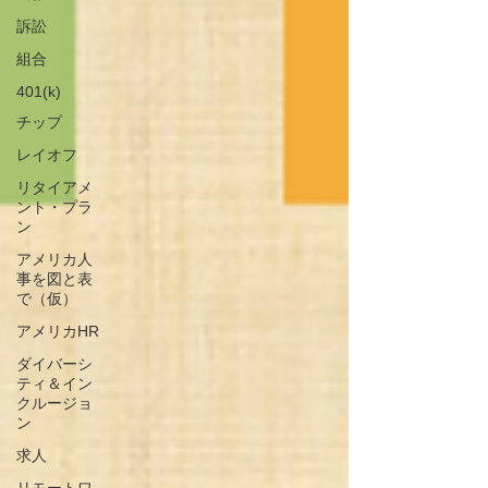
訴訟
組合
401(k)
チップ
レイオフ
リタイアメ
ント・プラ
ン
アメリカ人
事を図と表
で（仮）
アメリカHR
ダイバーシ
ティ＆イン
クルージョ
ン
求人