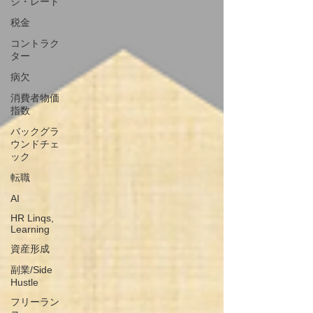
ジ・レート
税金
コントラク
ター
病欠
消費者物価
指数
バックグラ
ウンドチェ
ック
転職
AI
HR Linqs,
Learning
資産形成
副業/Side
Hustle
フリーラン