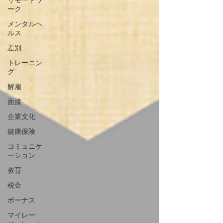
リモートワ
ーク
メンタルヘ
ルス
差別
トレーニン
グ
解雇
面接
企業文化
健康保険
コミュニケ
ーション
教育
税金
ボーナス
マイレー