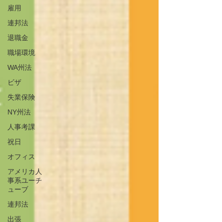
雇用
連邦法
退職金
職場環境
WA州法
ビザ
失業保険
NY州法
人事考課
祝日
オフィス
アメリカ人
事系ユーチ
ューブ
連邦法
出張