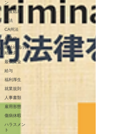
ン
調査結果
州法
CA州法
残業代
時給社員/月
給社員
最低賃金
給与
福利厚生
就業規則
人事書類
雇用形態
傷病休暇
ハラスメン
ト