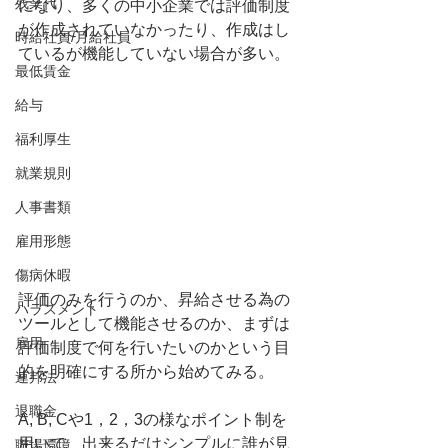
残業代
になり、多くの中小企業では評価制度
が作成されていなかったり、作成はし
時給社員/月給社員
ているが機能していない場合が多い。
最低賃金
給与
福利厚生
就業規則
人事書類
雇用形態
傷病休暇
評価のみを行うのか、昇給させる為の
ハラスメント
ツールとして機能させるのか、まずは
雇用
評価制度で何を行いたいのかという目
的を明確にする所から始めてみる。
連邦法
退職金
A, B, Cや1，2，3の様なポイント制を
用いて、出来るだけシンプルに誰が見
職場環境