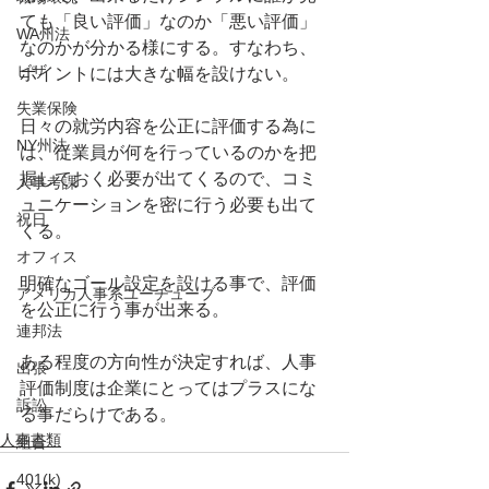
ても「良い評価」なのか「悪い評価」
WA州法
なのかが分かる様にする。すなわち、
ビザ
ポイントには大きな幅を設けない。
失業保険
日々の就労内容を公正に評価する為に
NY州法
は、従業員が何を行っているのかを把
握しておく必要が出てくるので、コミ
人事考課
ュニケーションを密に行う必要も出て
祝日
くる。
オフィス
明確なゴール設定を設ける事で、評価
アメリカ人事系ユーチューブ
を公正に行う事が出来る。
連邦法
ある程度の方向性が決定すれば、人事
出張
評価制度は企業にとってはプラスにな
訴訟
る事だらけである。
人事書類
組合
401(k)