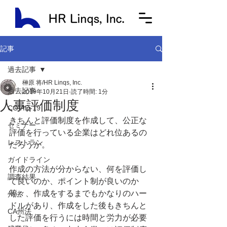
記事
過去記事
榊原 将/HR Linqs, Inc.
過去記事
2019年10月21日
読了時間: 1分
人事評価制度
COVID-19
きちんと評価制度を作成して、公正な
セミナー
評価を行っている企業はどれ位あるの
レストラン
だろうか。
ガイドライン
作成の方法が分からない、何を評価し
調査結果
て良いのか、ポイント制が良いのか
等々、作成をするまでもかなりのハー
州法
ドルがあり、作成をした後もきちんと
CA州法
した評価を行うには時間と労力が必要