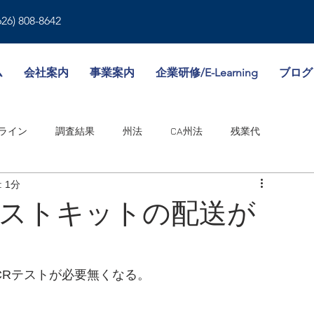
626) 808-8642
ム
会社案内
事業案内
企業研修/E-Learning
ブログ
ライン
調査結果
州法
CA州法
残業代
 1分
就業規則
人事書類
雇用形態
傷病休暇
料テストキットの配送が
境
WA州法
ビザ
失業保険
NY州法
人事考課
CRテストが必要無くなる。
邦法