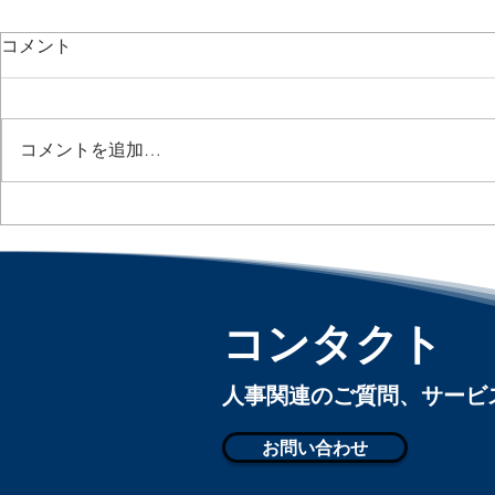
コメント
コメントを追加…
出社日がバラバラだと生産性
従業員の5
が落ちる？ / Hybrid Work
用？ / 1 in 
May Be Costing Companies :
Using Dr
「アメリカ人事界隈」#アメ
界隈」#アメ
リカHR #HRLinqs
#HRLinqs #
コンタクト
#HRLinqsLearning
#HRLinqsCo
#HRLinqsConnect
​人事関連のご質問、サー
お問い合わせ