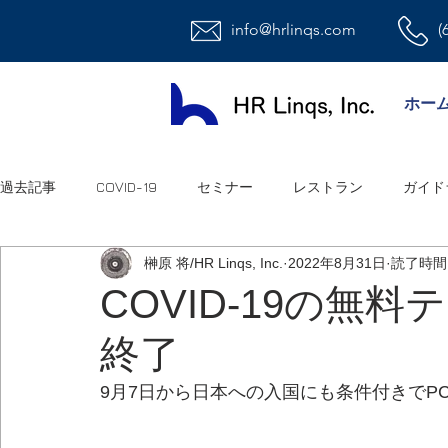
info@hrlinqs.com
(
ホー
過去記事
COVID-19
セミナー
レストラン
ガイド
榊原 将/HR Linqs, Inc.
2022年8月31日
読了時間:
時給社員/月給社員
最低賃金
給与
福利厚生
COVID-19の無
終了
ハラスメント
雇用
連邦法
退職金
職場環
9月7日から日本への入国にも条件付きでP
祝日
オフィス
アメリカ人事系ユーチューブ
連