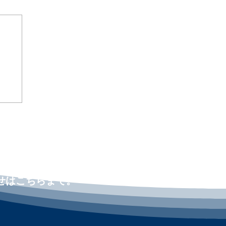
米
「ア
カ
せはこちらまで。