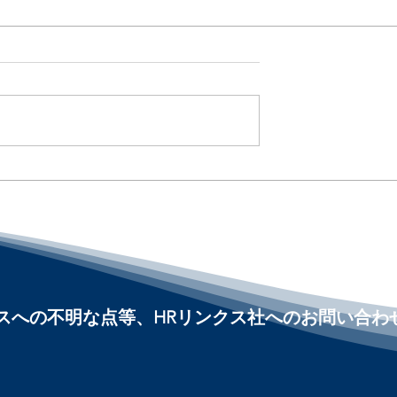
人に1人が薬物使
失業率だけでは見えない、
5 Workers May Be
国労働市場の減速感 / The
ugs :「アメリカ人事
Labor Market Is Cooling :
リカHR
メリカ人事界隈」#アメリ
HRLinqsLearning
HR #HRLinqs
nnect
#HRLinqsLearning
#HRLinqsConnect
ビスへの不明な点等、HRリンクス社へのお問い合わ