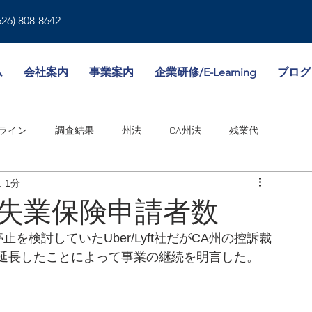
626) 808-8642
ム
会社案内
事業案内
企業研修/E-Learning
ブログ
ライン
調査結果
州法
CA州法
残業代
 1分
就業規則
人事書類
雇用形態
傷病休暇
続と失業保険申請者数
を検討していたUber/Lyft社だがCA州の控訴裁
境
WA州法
ビザ
失業保険
NY州法
人事考課
延長したことによって事業の継続を明言した。
邦法