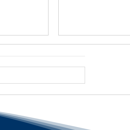
では見えない、米
雇用ベースGreen Cardの
速感 / The
ンサー制度が厳格化へ /
PERM Overhaul Could
t Is Cooling :「ア
Reshape Employer-
界隈」#アメリカ
Sponsored Green Cards :
qs
「アメリカ人事界隈」#ア
arning