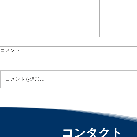
コメント
コメントを追加…
従業員の5人に1人が薬物使
失業率だけ
用？ / 1 in 5 Workers May Be
国労働市場の減
Using Drugs :「アメリカ人事
Labor Marke
界隈」#アメリカHR
メリカ人事
#HRLinqs #HRLinqsLearning
HR #HRLin
コンタクト
#HRLinqsConnect
#HRLinqsLe