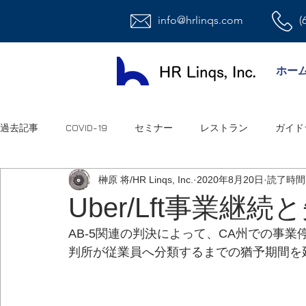
info@hrlinqs.com
(
ホー
過去記事
COVID-19
セミナー
レストラン
ガイド
榊原 将/HR Linqs, Inc.
2020年8月20日
読了時間:
時給社員/月給社員
最低賃金
給与
福利厚生
Uber/Lft事業継
AB-5関連の判決によって、CA州での事業停止
ハラスメント
雇用
連邦法
退職金
職場環
判所が従業員へ分類するまでの猶予期間を
祝日
オフィス
アメリカ人事系ユーチューブ
連