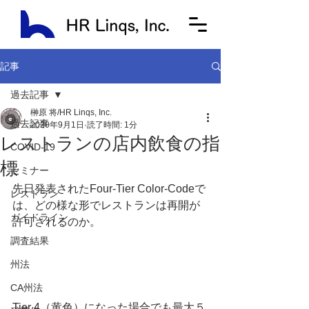
記事
過去記事
榊原 将/HR Linqs, Inc.
過去記事
2020年9月1日
読了時間: 1分
レストランの店内飲食の指
COVID-19
標
セミナー
先日発表されたFour-Tier Color-Codeで
レストラン
は、どの様な形でレストランは再開が
ガイドライン
許可されるのか。
調査結果
州法
CA州法
Tier 4（黄色）になった場合でも最大５