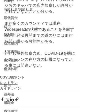
残業代
０％のキャパでの店内飲食しか許可が
時給社員/月給社員
されていないことが分かる。
最低賃金
まだ多くのカウンティでは現在、
給与
Widespreadの状態であることを考慮す
福利厚生
ると、経済再開までの道のりにはまだ
時間が掛かる可能性がある。
就業規則
人事書類
ただし屋外飲食含め、COVID-19を機に
レストランの在り方の転機になってい
雇用形態
る事には間違いない。
傷病休暇
COVID-19
ハラスメント
レストラン
雇用
ガイドライン
連邦法
退職金
職場環境