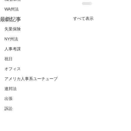
WA州法
すべて表示
最新記事
ビザ
失業保険
NY州法
人事考課
祝日
オフィス
アメリカ人事系ユーチューブ
連邦法
出張
訴訟
組合
401(k)